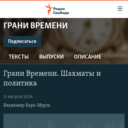
Ссылки
для
упрощенного
ГРАНИ ВРЕМЕНИ
ПРОГРАММЫ
доступа
ПОДКАСТЫ
Подписаться
Вернуться
к
ПОДПИСАТЬСЯ
АВТОРСКИЕ ПРОЕКТЫ
основному
ТЕКСТЫ
ВЫПУСКИ
ОПИСАНИЕ
ЦИТАТЫ СВОБОДЫ
содержанию
Spotify
Вернутся
МНЕНИЯ
Грани Времени. Шахматы и
к
КУЛЬТУРА
политика
главной
CastBox
навигации
IDEL.РЕАЛИИ
11 августа 2014
Вернутся
КАВКАЗ.РЕАЛИИ
Подписаться
Владимир Кара-Мурза
к
СЕВЕР.РЕАЛИИ
поиску
СИБИРЬ.РЕАЛИИ