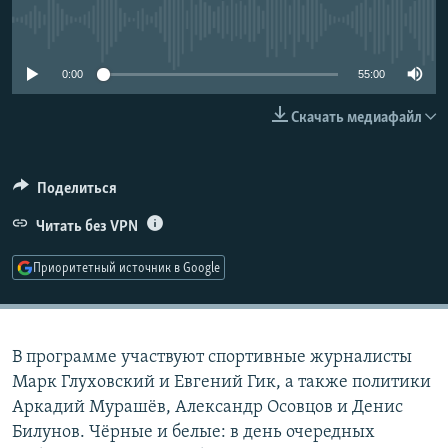
РАСПИСАНИЕ ВЕЩАНИЯ
No media source currently available
ПОДПИШИТЕСЬ НА РАССЫЛКУ
0:00
55:00
СОЦИАЛЬНЫЕ СЕТИ
Скачать медиафайл
Поделиться
Читать без VPN
Все сайты РСЕ/РС
Приоритетный источник в Google
В программе участвуют спортивные журналисты
Марк Глуховский и Евгений Гик, а также политики
Аркадий Мурашёв, Александр Осовцов и Денис
Билунов. Чёрные и белые: в день очередных