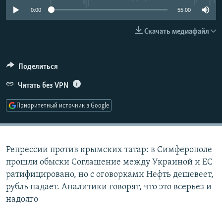
РАСПИСАНИЕ ВЕЩАНИЯ
0:00
55:00
ПОДПИШИТЕСЬ НА РАССЫЛКУ
Скачать медиафайл
СОЦИАЛЬНЫЕ СЕТИ
Поделиться
Читать без VPN
Приоритетный источник в Google
Все сайты РСЕ/РС
Репрессии против крымских татар: в Симферополе
прошли обыски Соглашение между Украиной и ЕС
ратифицировано, но с оговорками Нефть дешевеет,
рубль падает. Аналитики говорят, что это всерьез и
надолго