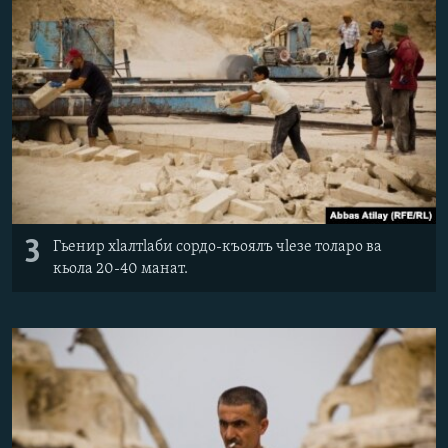
3
Гьенир хlалтlаби сордо-къоялъ чlезе толаро ва
кьола 20-40 манат.