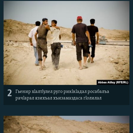
2
Гьенир хlалтlулел руго рикlкlадал росабалъа
рачlарал язихъал хъизамаздаса гlолилал