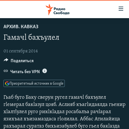
Ссылки
для
упрощенного
АРХИВ. КАВКАЗ
ПРОГРАММЫ
доступа
Гамачl бахъулел
ПОДКАСТЫ
Вернуться
к
АВТОРСКИЕ ПРОЕКТЫ
01 сентября 2014
основному
Поделиться
ЦИТАТЫ СВОБОДЫ
содержанию
Вернутся
МНЕНИЯ
Читать без VPN
к
КУЛЬТУРА
Приоритетный источник в Google
главной
навигации
IDEL.РЕАЛИИ
Гьаб буго Баку сверун ругел гамачl бахъулел
Вернутся
КАВКАЗ.РЕАЛИИ
гlемерал бакlазул цояб. Аслияб къагlидаялда гьенир
к
хlалтlулел руго рикlкlадал росабалъа рачlарал
СЕВЕР.РЕАЛИИ
поиску
язихъал хъизамаздаса гlолилал. Аббас Атилайица
СИБИРЬ.РЕАЛИИ
рахъарал суратаз бихьизабулеб буго гьел бакlазда