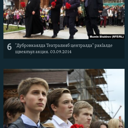
6
"Дубровкаялда Театралияб централда" ракlалде
щвеялъул акция. 03.09.2014