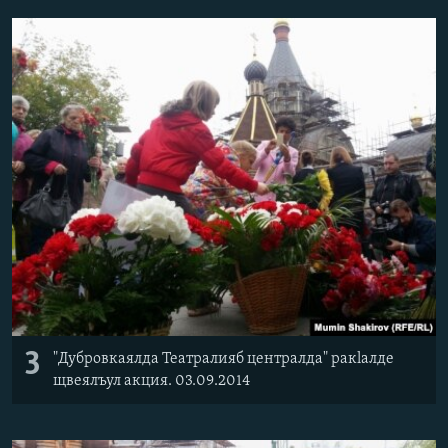
3
"Дубровкаялда Театралияб централда" ракlалде
щвеялъул акция. 03.09.2014