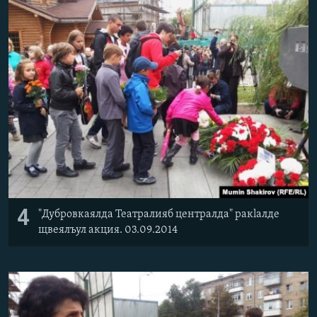
4
"Дубровкаялда Театралияб централда" ракlалде
щвеялъул акция. 03.09.2014