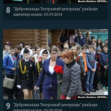
8
"Дубровкаялда Театралияб централда" ракlалде
щвеялъул акция. 03.09.2014
9
"Дубровкаялда Театралияб централда" ракlалде
щвеялъул акция. 03.09.2014