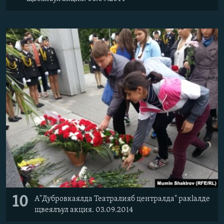
10
А"Дубровкаялда Театралияб централда" ракlалде
щвеялъул акция. 03.09.2014