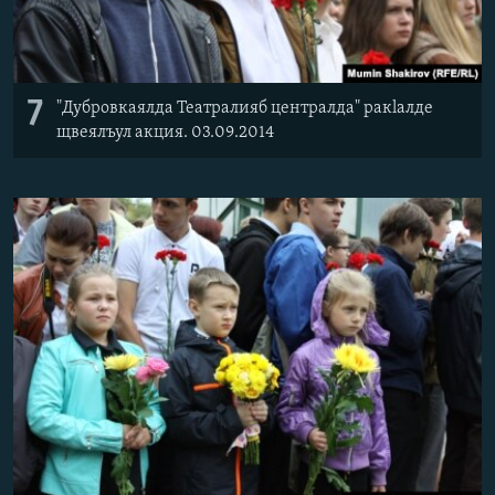
7
"Дубровкаялда Театралияб централда" ракlалде
щвеялъул акция. 03.09.2014