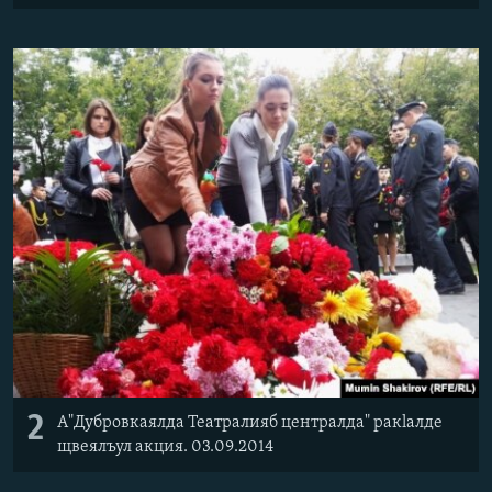
2
А"Дубровкаялда Театралияб централда" ракlалде
щвеялъул акция. 03.09.2014