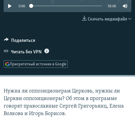
РАСПИСАНИЕ ВЕЩАНИЯ
0:00
55:00
ПОДПИШИТЕСЬ НА РАССЫЛКУ
Скачать медиафайл
СОЦИАЛЬНЫЕ СЕТИ
Поделиться
Читать без VPN
Приоритетный источник в Google
Все сайты РСЕ/РС
Нужна ли оппозиционерам Церковь, нужны ли
Церкви оппозиционеры? Об этом в программе
говорят православные Сергей Григорьянц, Елена
Волкова и Игорь Борисов.