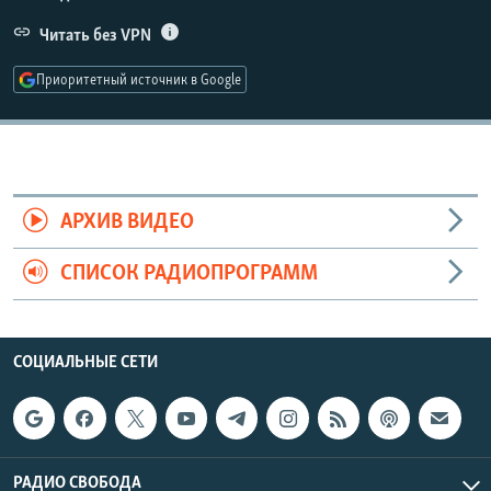
РАСПИСАНИЕ ВЕЩАНИЯ
Читать без VPN
ПОДПИШИТЕСЬ НА РАССЫЛКУ
Приоритетный источник в Google
СОЦИАЛЬНЫЕ СЕТИ
АРХИВ ВИДЕО
Все сайты РСЕ/РС
СПИСОК РАДИОПРОГРАММ
СОЦИАЛЬНЫЕ СЕТИ
РАДИО СВОБОДА