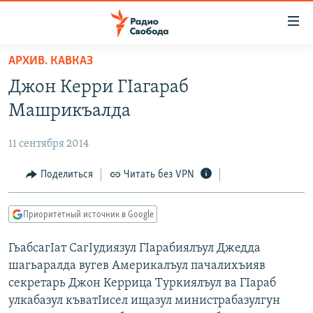
Ссылки
для
упрощенного
АРХИВ. КАВКАЗ
ПРОГРАММЫ
доступа
Джон Керри ГIагараб
ПОДКАСТЫ
Вернуться
Машрикъалда
к
АВТОРСКИЕ ПРОЕКТЫ
основному
11 сентября 2014
ЦИТАТЫ СВОБОДЫ
содержанию
Вернутся
МНЕНИЯ
Поделиться
Читать без VPN
к
КУЛЬТУРА
главной
Приоритетный источник в Google
навигации
IDEL.РЕАЛИИ
Вернутся
ГьабсагIат СагIудиязул ГIарабиялъул Джедда
КАВКАЗ.РЕАЛИИ
к
шагьаралда вугев Америкалъул пачалихъияв
СЕВЕР.РЕАЛИИ
поиску
секретарь Джон Керрица Туркиялъул ва ГIараб
улкабазул къватIисел ищазул министрабазулгун
СИБИРЬ.РЕАЛИИ