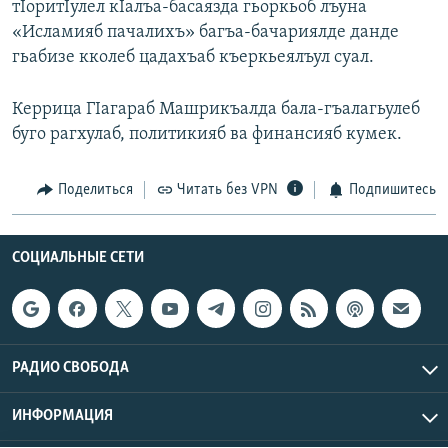
тIоритIулел кIалъа-басаязда гьоркьоб лъуна
РАСПИСАНИЕ ВЕЩАНИЯ
«Исламияб пачалихъ» багъа-бачариялде данде
ПОДПИШИТЕСЬ НА РАССЫЛКУ
гьабизе кколеб цадахъаб къеркьеялъул суал.
Керрица ГIагараб Машрикъалда бала-гъалагьулеб
СОЦИАЛЬНЫЕ СЕТИ
буго рагхулаб, политикияб ва финансияб кумек.
Поделиться
Читать без VPN
Подпишитесь
Все сайты РСЕ/РС
СОЦИАЛЬНЫЕ СЕТИ
РАДИО СВОБОДА
ИНФОРМАЦИЯ