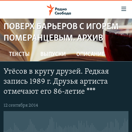
Ссылки
для
упрощенного
ПОВЕРХ БАРЬЕРОВ С ИГОРЕМ
ПРОГРАММЫ
доступа
ПОМЕРАНЦЕВЫМ. АРХИВ
ПОДКАСТЫ
Вернуться
к
АВТОРСКИЕ ПРОЕКТЫ
ТЕКСТЫ
ВЫПУСКИ
ОПИСАНИЕ
основному
ЦИТАТЫ СВОБОДЫ
содержанию
Утёсов в кругу друзей. Редкая
Вернутся
МНЕНИЯ
к
запись 1989 г. Друзья артиста
КУЛЬТУРА
главной
отмечают его 86-летие ***
навигации
IDEL.РЕАЛИИ
Вернутся
КАВКАЗ.РЕАЛИИ
12 сентября 2014
к
СЕВЕР.РЕАЛИИ
поиску
СИБИРЬ.РЕАЛИИ