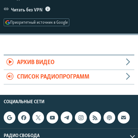
РАСПИСАНИЕ ВЕЩАНИЯ
Читать без VPN
ПОДПИШИТЕСЬ НА РАССЫЛКУ
Приоритетный источник в Google
СОЦИАЛЬНЫЕ СЕТИ
АРХИВ ВИДЕО
Все сайты РСЕ/РС
СПИСОК РАДИОПРОГРАММ
СОЦИАЛЬНЫЕ СЕТИ
РАДИО СВОБОДА