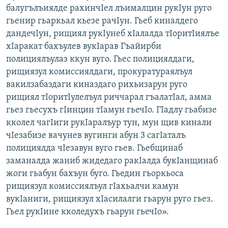
балугълъиялде рахинчIел лъималцин рукIун руго
гьенир гьаркьал кьезе рачIун. Гьеб киналдего
дандечIун, рищиял рукIунеб хIалалда тIоритIиялъе
хIаракат бахъулев вукIарав Гъайирби
полициялъулаз ккун вуго. Гьес полициялдаги,
рищиязул комиссиялдаги, прокуратураялъул
вакилзабаздаги киназдаго рихьизарун руго
рищиял тIоритIулелъул риччарал гъалатIал, амма
гьез гьесухъ гIинцин тIамун гьечIо. ГIадлу гьабизе
кколел чагIиги рукIаралъур тун, мун щив кинали
чIезабизе вачунев вугинги абун 3 сагIаталъ
полициялда чIезавун вуго гьев. Гьебщинаб
заманалда жаниб жидедаго ракIалда букIанщинаб
жоги гьабун бахъун буго. Гьедин гьоркьоса
рищиязул комиссиялъул гIахьалчи камун
вукIаниги, рищиязул хIасилалги гьарун руго гьез.
Гьел рукIине кколедухъ гьарун гьечIо».