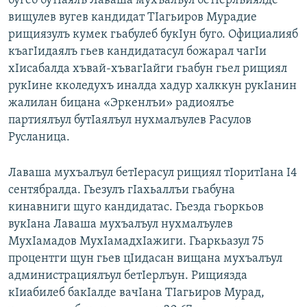
бугеб бутIаялъ Лаваша мухъалъул бетIерлъиялде
вищулев вугев кандидат ТIагьиров Мурадие
рищиязулъ кумек гьабулеб букIун буго. Официалияб
къагIидаялъ гьев кандидатасул божарал чагIи
хIисабалда хъвай-хъвагIайги гьабун гьел рищиял
рукIине кколедухъ иналда хадур халккун рукIанин
жалилан бицана «Эркенлъи» радиоялъе
партиялъул бутIаялъул нухмалъулев Расулов
Русланица.
Лаваша мухъалъул бетIерасул рищиял тIоритIана I4
сентябралда. Гьезулъ гIахьаллъи гьабуна
кинавниги щуго кандидатас. Гьезда гьоркьов
вукIана Лаваша мухъалъул нухмалъулев
МухIамадов МухIамадхIажиги. Гьаркьазул 75
процентги щун гьев цIидасан вищана мухъалъул
администрациялъул бетIерлъун. Рищиязда
кIиабилеб бакIалде вачIана ТIагьиров Мурад,