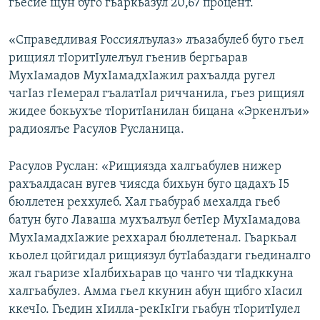
гьесие щун буго гьаркьазул 20,67 процент.
«Справедливая Россиялъулаз» лъазабулеб буго гьел
рищиял тIоритIулелъул гьенив бергьарав
МухIамадов МухIамадхIажил рахъалда ругел
чагIаз гIемерал гъалатIал риччанила, гьез рищиял
жидее бокьухъе тIоритIанилан бицана «Эркенлъи»
радиоялъе Расулов Русланица.
Расулов Руслан: «Рищиязда халгьабулев нижер
рахъалдасан вугев чиясда бихьун буго цадахъ I5
бюллетен реххулеб. Хал гьабураб мехалда гьеб
батун буго Лаваша мухъалъул бетIер МухIамадова
МухIамадхIажие реххарал бюллетенал. Гьаркьал
кьолел цойгидал рищиязул бутIабаздаги гьединалго
жал гьаризе хIалбихьарав цо чанго чи тIадккуна
халгьабулез. Амма гьел ккунин абун щибго хIасил
ккечIо. Гьедин хIилла-рекIкIги гьабун тIоритIулел