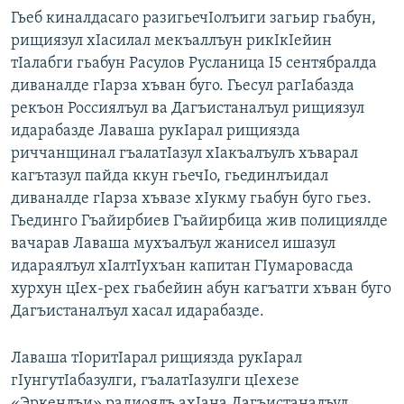
Гьеб киналдасаго разигьечIолъиги загьир гьабун,
рищиязул хIасилал мекъаллъун рикIкIейин
тIалабги гьабун Расулов Русланица I5 сентябралда
диваналде гIарза хъван буго. Гьесул рагIабазда
рекъон Россиялъул ва Дагъистаналъул рищиязул
идарабазде Лаваша рукIарал рищиязда
риччанщинал гъалатIазул хIакъалъулъ хъварал
кагътазул пайда ккун гьечIо, гьединлъидал
диваналде гIарза хъвазе хIукму гьабун буго гьез.
Гьединго Гъайирбиев Гъайирбица жив полициялде
вачарав Лаваша мухъалъул жанисел ишазул
идараялъул хIалтIухъан капитан ГIумаровасда
хурхун цIех-рех гьабейин абун кагъатги хъван буго
Дагъистаналъул хасал идарабазде.
Лаваша тIоритIарал рищиязда рукIарал
гIунгутIабазулги, гъалатIазулги цIехезе
«Эркенлъи» радиоялъ ахIана Дагъистаналъул