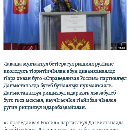
РАСПИСАНИЕ ВЕЩАНИЯ
ПОДПИШИТЕСЬ НА РАССЫЛКУ
СОЦИАЛЬНЫЕ СЕТИ
Лаваша мухъалъул бетIерасул рищиял рукIине
Все сайты РСЕ/РС
кколедухъ тIоритIичIилан абун диванханаялде
гIарз хъван буго «Справедливая Россия» партиялъул
Дагъистаналда бугеб бутIаялъул нухмалъиялъ.
Дагъистаналъул рищиязул идараялъ лъазабулеб
буго гьез мекъал, кьучIгьечIел гIайибал чIвалел
ругин рищиязул идарабаздайилан.
«Справедливая Россия» партиялъул Дагъистаналда