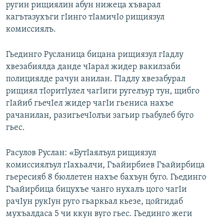
ругин рищиялин абун нижеца хъварал
кагътазухъги гIинго тIамичIо рищиязул
комиссиялъ.
Гьединго Русланица бицана рищиязул гIадлу
хвезабиялда данде чIарал жидер вакилзаби
полициялде рачун анилан. ГIадлу хвезабурал
рищиял тIоритIулел чагIиги ругелъур тун, щибго
гIайиб гьечIел жидер чагIи гьениса нахъе
рачанилан, разигьечIолъи загьир гьабулеб буго
гьес.
Расулов Руслан: «БутIаялъул рищиязул
комиссиялъул гIахьалчи, Гъайирбиев Гъайирбица
гьересияб 8 бюллетен нахъе бахъун буго. Гьединго
Гъайирбица бицухъе чанго нухалъ цого чагIи
рачIун рукIун руго гьаркьал кьезе, цойгидаб
мухъалдаса 5 чи ккун вуго гьес. Гьединго жеги