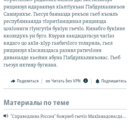
рищиязул идараялъул хIалтIухъан ГIабдулхаликъов
Самирихъе. Гьесул баяназда рекъон гьеб къоялъ
республикаялда тIоритIанщинал рищиязда
цохIониги гIунгутIи букIун гьечIо. Кинабго букIине
кколедухъ ун буго. Къурав кандидатасул чагIаз
кидаго цо ахIи-хIур гьабичIого толарила, гьел
рищиязул хIасилаздаса разиял ратичIони
диваналде кьейин абуна ГIабдулхаликъовас. Гьеб
гьезул ихтияр бугилан.
Поделиться
Читать без VPN
Подпишитесь
Материалы по теме
"Справедлива Россия" божулеб гьечIо МахIамадовасда...