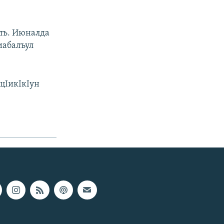
ялъ. Июналда
иабалъул
 цIикIкIун