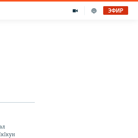
ЭФИР
ал
IкIкун