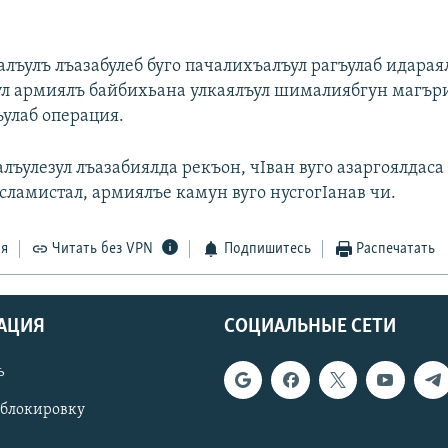
алъулъ лъазабулеб буго пачалихъалъул рагъулаб идара
л армиялъ байбихьана улкаялъул шималиябгун магър
ъулаб операция.
лъулезул лъазабиялда рекъон, чIван вуго азаргоялдаса
сламистал, армиялъе камун вуго нусгогIанав чи.
ся
Читать без VPN
Подпишитесь
Распечатать
АЦИЯ
СОЦИАЛЬНЫЕ СЕТИ
ь
 блокировку