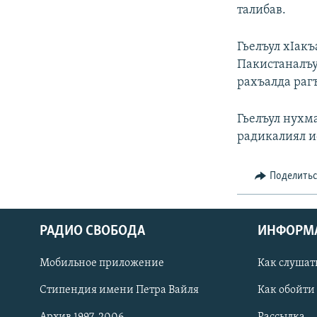
РАСПИСАНИЕ ВЕЩАНИЯ
талибав.
ПОДПИШИТЕСЬ НА РАССЫЛКУ
Гьелъул хIакъ
Пакистаналъу
рахъалда раг
Гьелъул нухма
радикалиял и
Поделить
РАДИО СВОБОДА
ИНФОРМ
Мобильное приложение
Как слушат
СОЦИАЛЬНЫЕ СЕТИ
Стипендия имени Петра Вайля
Как обойти
Архив 1997-2006
Рассылка