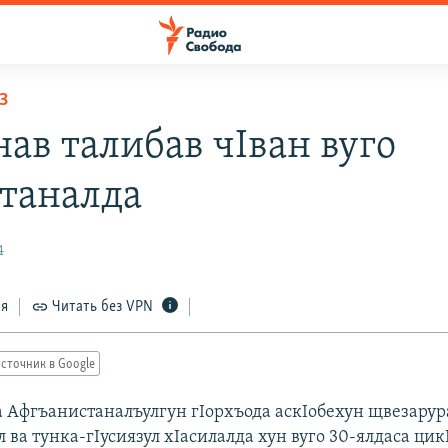
З
нав талибав чIван вуго
таналда
4
ся
Читать без VPN
сточник в Google
 Афгъанистаналъулгун гIорхъода аскIобехун щвезарур
 ва тунка-гIусиязул хIасилалда хун вуго 30-ялдаса цик