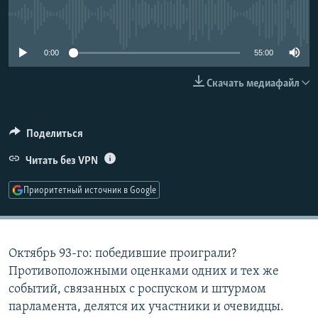
РАСПИСАНИЕ ВЕЩАНИЯ
No media source currently available
ПОДПИШИТЕСЬ НА РАССЫЛКУ
0:00
55:00
СОЦИАЛЬНЫЕ СЕТИ
Скачать медиафайл
Поделиться
Читать без VPN
Все сайты РСЕ/РС
Приоритетный источник в Google
Октябрь 93-го: победившие проиграли?
Противоположными оценками одних и тех же
событий, связанных с роспуском и штурмом
парламента, делятся их участники и очевидцы.