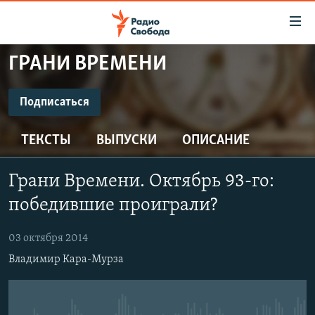
Ссылки
для
упрощенного
ГРАНИ ВРЕМЕНИ
ПРОГРАММЫ
доступа
ПОДКАСТЫ
Подписаться
Вернуться
к
ПОДПИСАТЬСЯ
АВТОРСКИЕ ПРОЕКТЫ
основному
ТЕКСТЫ
ВЫПУСКИ
ОПИСАНИЕ
ЦИТАТЫ СВОБОДЫ
содержанию
Spotify
Вернутся
МНЕНИЯ
Грани Времени. Октябрь 93-го:
к
КУЛЬТУРА
победившие проиграли?
главной
CastBox
навигации
IDEL.РЕАЛИИ
03 октября 2014
Вернутся
КАВКАЗ.РЕАЛИИ
Подписаться
Владимир Кара-Мурза
к
СЕВЕР.РЕАЛИИ
поиску
СИБИРЬ.РЕАЛИИ