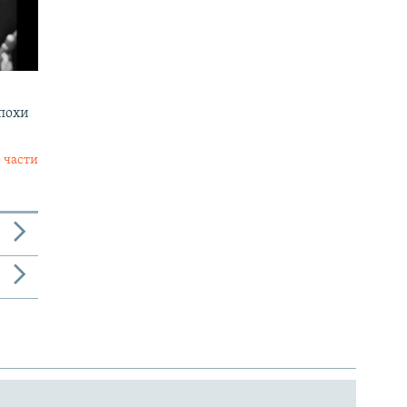
эпохи
 части