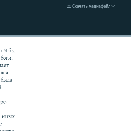
Скачать медиафайл
EMBED
о. Я бы
 боги.
шает
ался
 была
8
ыре-
м иных
е