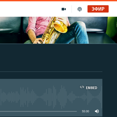
ЭФИР
EMBED
able
55:00