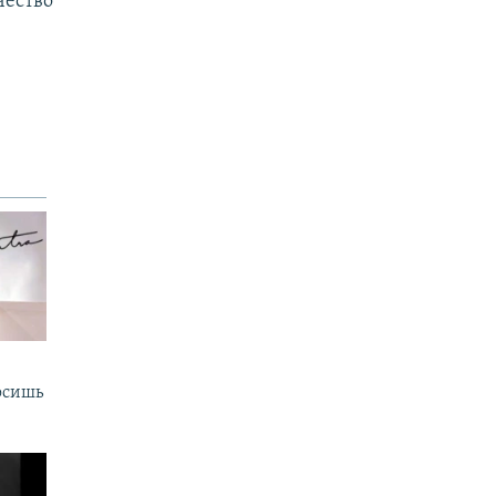
чество
осишь