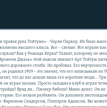
ак правая рука Тейтума» - Чарли Паркер. Их было мног
 джазмены высшего класса. Все – слепые. Все играли как
слухом? Как у Роланда Кёрка? Талант, которому не ме
 «Времени Джаза» этой недели пианист Арт Тейтум пыт
вого дорожного столба. Но пробовал. Его виртуозность
он родился 1909 – это значит, что его записывали на 7
значит, что до нас дошли лишь его короткие вещи… Три
 он играл часами. Просто заходил в клуб и играл чет
страйда? Вряд ли… Пионер бибопа? Мимо денег. Он не
тегорию. Его нельзя разбавить. Он дополнен листопадо
в: Фараоном Сандерсом, Пэппэром Адамсом. Вы может