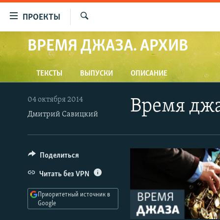
Ссылки
ПРОЕКТЫ
для
Искать
упрощенного
ВРЕМЯ ДЖАЗА. АРХИВ
ПРОГРАММЫ
доступа
ПОДКАСТЫ
Вернуться
ТЕКСТЫ
ВЫПУСКИ
ОПИСАНИЕ
АВТОРСКИЕ ПРОЕКТЫ
к
основному
ЦИТАТЫ СВОБОДЫ
04 октября 2014
Время джа
содержанию
Дмитрий Савицкий
МНЕНИЯ
Вернутся
КУЛЬТУРА
к
главной
IDEL.РЕАЛИИ
Поделиться
навигации
КАВКАЗ.РЕАЛИИ
Вернутся
Читать без VPN
к
СЕВЕР.РЕАЛИИ
поиску
Приоритетный источник в
СИБИРЬ.РЕАЛИИ
Google