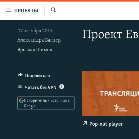
Ссылки
ПРОЕКТЫ
для
Искать
упрощенного
ПРОГРАММЫ
07 октября 2014
Проект Е
доступа
ПОДКАСТЫ
Александра Вагнер
Вернуться
Ярослав Шимов
АВТОРСКИЕ ПРОЕКТЫ
к
основному
ЦИТАТЫ СВОБОДЫ
содержанию
МНЕНИЯ
Поделиться
Вернутся
КУЛЬТУРА
к
Читать без VPN
главной
IDEL.РЕАЛИИ
навигации
Приоритетный источник в
КАВКАЗ.РЕАЛИИ
Google
Вернутся
к
СЕВЕР.РЕАЛИИ
поиску
Pop-out player
СИБИРЬ.РЕАЛИИ