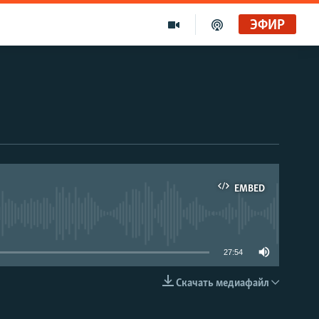
ЭФИР
EMBED
able
27:54
Скачать медиафайл
EMBED