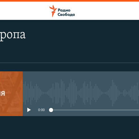
вропа
No media source currently avail
0:00