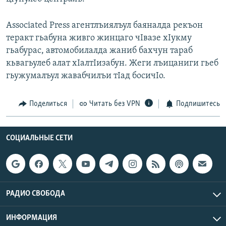
РАСПИСАНИЕ ВЕЩАНИЯ
Associated Press агентлъиялъул баяналда рекъон
ПОДПИШИТЕСЬ НА РАССЫЛКУ
теракт гьабуна живго жинцаго чIвазе хIукму
гьабурас, автомобилалда жаниб бахчун тараб
СОЦИАЛЬНЫЕ СЕТИ
кьвагьулеб алат хIалтIизабун. Жеги лъицаниги гьеб
гьужумалъул жавабчилъи тIад босичIо.
Поделиться
Читать без VPN
Подпишитесь
Все сайты РСЕ/РС
СОЦИАЛЬНЫЕ СЕТИ
РАДИО СВОБОДА
ИНФОРМАЦИЯ