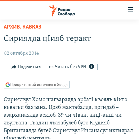
Ссылки
для
упрощенного
АРХИВ. КАВКАЗ
ПРОГРАММЫ
доступа
Сириялда цIияб теракт
ПОДКАСТЫ
Вернуться
к
02 октября 2014
АВТОРСКИЕ ПРОЕКТЫ
основному
ЦИТАТЫ СВОБОДЫ
Поделиться
Читать без VPN
содержанию
Вернутся
МНЕНИЯ
к
Приоритетный источник в Google
КУЛЬТУРА
главной
Сириялъул Хомс шагьаралда арбагI къоялъ кIиго
навигации
IDEL.РЕАЛИИ
кьвагьи бахъана. Цояб мактабалда, цогидаб –
Вернутся
КАВКАЗ.РЕАЛИИ
азарханаялда аскIоб. 39 чи чIван, анцI-анцI чи
к
СЕВЕР.РЕАЛИИ
лъукъана. Гьадин лъазабулеб буго КIудияб
поиску
Британиялда бугеб Сириялъул Инсанасул ихтиярал
СИБИРЬ.РЕАЛИИ
цIунулеб централъ.