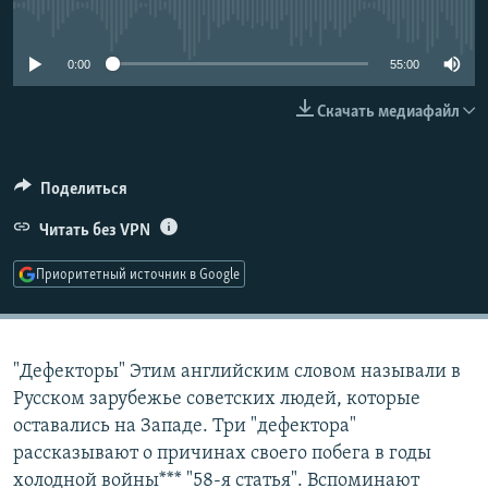
No media source currently available
РАСПИСАНИЕ ВЕЩАНИЯ
ПОДПИШИТЕСЬ НА РАССЫЛКУ
0:00
55:00
Скачать медиафайл
СОЦИАЛЬНЫЕ СЕТИ
Поделиться
Читать без VPN
Все сайты РСЕ/РС
Приоритетный источник в Google
"Дефекторы" Этим английским словом называли в
Русском зарубежье советских людей, которые
оставались на Западе. Три "дефектора"
рассказывают о причинах своего побега в годы
холодной войны*** "58-я статья". Вспоминают