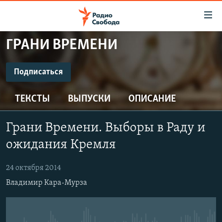
Ссылки
для
упрощенного
ГРАНИ ВРЕМЕНИ
ПРОГРАММЫ
доступа
ПОДКАСТЫ
Подписаться
Вернуться
к
ПОДПИСАТЬСЯ
АВТОРСКИЕ ПРОЕКТЫ
основному
ТЕКСТЫ
ВЫПУСКИ
ОПИСАНИЕ
ЦИТАТЫ СВОБОДЫ
содержанию
Spotify
Вернутся
МНЕНИЯ
Грани Времени. Выборы в Раду и
к
КУЛЬТУРА
ожидания Кремля
главной
CastBox
навигации
IDEL.РЕАЛИИ
24 октября 2014
Вернутся
КАВКАЗ.РЕАЛИИ
Подписаться
Владимир Кара-Мурза
к
СЕВЕР.РЕАЛИИ
поиску
СИБИРЬ.РЕАЛИИ