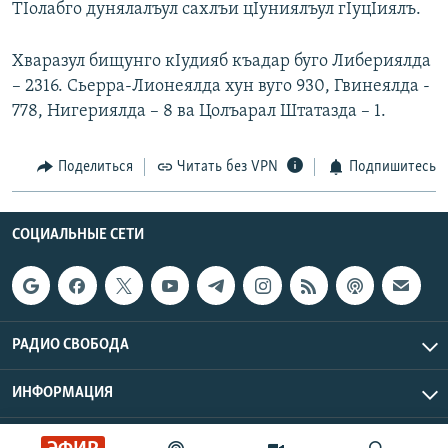
ТIолабго дунялалъул сахлъи цIуниялъул гIуцIиялъ.
РАСПИСАНИЕ ВЕЩАНИЯ
ПОДПИШИТЕСЬ НА РАССЫЛКУ
Хваразул бищунго кIудияб къадар буго Либериялда
– 2316. Сьерра-Лионеялда хун вуго 930, Гвинеялда -
СОЦИАЛЬНЫЕ СЕТИ
778, Нигериялда – 8 ва Цолъарал Штатазда – 1.
Поделиться
Читать без VPN
Подпишитесь
СОЦИАЛЬНЫЕ СЕТИ
Все сайты РСЕ/РС
РАДИО СВОБОДА
ИНФОРМАЦИЯ
Радио Свобода © 2026 RFE/RL, Inc. | Все права защищены.