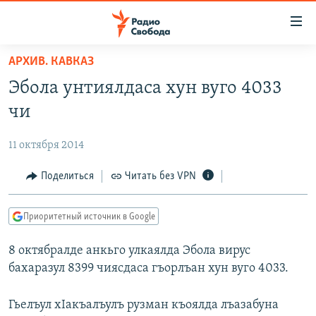
Ссылки
для
упрощенного
АРХИВ. КАВКАЗ
ПРОГРАММЫ
доступа
Эбола унтиялдаса хун вуго 4033
ПОДКАСТЫ
Вернуться
чи
к
АВТОРСКИЕ ПРОЕКТЫ
основному
11 октября 2014
ЦИТАТЫ СВОБОДЫ
содержанию
Вернутся
МНЕНИЯ
Поделиться
Читать без VPN
к
КУЛЬТУРА
главной
Приоритетный источник в Google
навигации
IDEL.РЕАЛИИ
Вернутся
8 октябралде анкьго улкаялда Эбола вирус
КАВКАЗ.РЕАЛИИ
к
бахаразул 8399 чиясдаса гъорлъан хун вуго 4033.
СЕВЕР.РЕАЛИИ
поиску
СИБИРЬ.РЕАЛИИ
Гьелъул хIакъалъулъ рузман къоялда лъазабуна