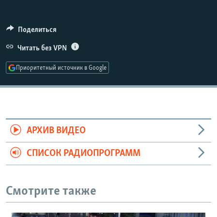
РАСПИСАНИЕ ВЕЩАНИЯ
ПОДПИШИТЕСЬ НА РАССЫЛКУ
Поделиться
Читать без VPN
СОЦИАЛЬНЫЕ СЕТИ
Приоритетный источник в Google
Все сайты РСЕ/РС
АРХИВ ВИДЕО
СПИСОК РАДИОПРОГРАММ
Смотрите также