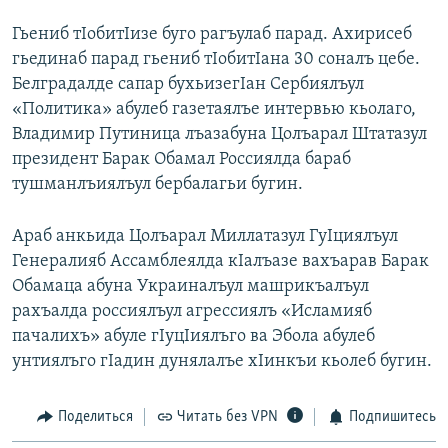
РАСПИСАНИЕ ВЕЩАНИЯ
Гьениб тIобитIизе буго рагъулаб парад. Ахирисеб
ПОДПИШИТЕСЬ НА РАССЫЛКУ
гьединаб парад гьениб тIобитIана 30 соналъ цебе.
Белградалде сапар бухьизегIан Сербиялъул
«Политика» абулеб газетаялъе интервью кьолаго,
СОЦИАЛЬНЫЕ СЕТИ
Владимир Путиница лъазабуна Цолъарал Штатазул
президент Барак Обамал Россиялда бараб
тушманлъиялъул бербалагьи бугин.
Араб анкьида Цолъарал Миллатазул ГуIциялъул
Все сайты РСЕ/РС
Генералияб Ассамблеялда кIалъазе вахъарав Барак
Обамаца абуна Украиналъул машрикъалъул
рахъалда россиялъул агрессиялъ «Исламияб
пачалихъ» абуле гIуцIиялъго ва Эбола абулеб
унтиялъго гIадин дунялалъе хIинкъи кьолеб бугин.
Поделиться
Читать без VPN
Подпишитесь