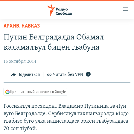
Ссылки
для
упрощенного
АРХИВ. КАВКАЗ
ПРОГРАММЫ
доступа
Путин Белградалда Обамал
ПОДКАСТЫ
Вернуться
каламалъул бицен гьабуна
к
АВТОРСКИЕ ПРОЕКТЫ
основному
16 октября 2014
ЦИТАТЫ СВОБОДЫ
содержанию
Вернутся
МНЕНИЯ
Поделиться
Читать без VPN
к
КУЛЬТУРА
главной
Приоритетный источник в Google
навигации
IDEL.РЕАЛИИ
Вернутся
Россиялъул президент Владимир Путиница вачIун
КАВКАЗ.РЕАЛИИ
к
вуго Белградалде. Сербиялъул тахшагьаралда кIодо
СЕВЕР.РЕАЛИИ
поиску
гьабизе буго улка нацистаздаса эркен гьабуралдаса
70 сон тIубай.
СИБИРЬ.РЕАЛИИ