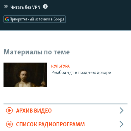
РАСПИСАНИЕ ВЕЩАНИЯ
Читать без VPN
ПОДПИШИТЕСЬ НА РАССЫЛКУ
Приоритетный источник в Google
СОЦИАЛЬНЫЕ СЕТИ
Материалы по теме
КУЛЬТУРА
Все сайты РСЕ/РС
Рембрандт в позднем дозоре
АРХИВ ВИДЕО
СПИСОК РАДИОПРОГРАММ