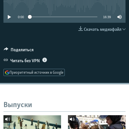
No media source currently available
РАСПИСАНИЕ ВЕЩАНИЯ
ПОДПИШИТЕСЬ НА РАССЫЛКУ
0:00
16:39
Скачать медиафайл
СОЦИАЛЬНЫЕ СЕТИ
Поделиться
Читать без VPN
Все сайты РСЕ/РС
Приоритетный источник в Google
Выпуски