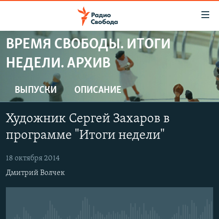
Ссылки
для
упрощенного
ВРЕМЯ СВОБОДЫ. ИТОГИ
ПРОГРАММЫ
доступа
НЕДЕЛИ. АРХИВ
ПОДКАСТЫ
Вернуться
к
АВТОРСКИЕ ПРОЕКТЫ
ВЫПУСКИ
ОПИСАНИЕ
основному
ЦИТАТЫ СВОБОДЫ
содержанию
Художник Сергей Захаров в
Вернутся
МНЕНИЯ
к
программе "Итоги недели"
КУЛЬТУРА
главной
навигации
IDEL.РЕАЛИИ
18 октября 2014
Вернутся
Дмитрий Волчек
КАВКАЗ.РЕАЛИИ
к
СЕВЕР.РЕАЛИИ
поиску
СИБИРЬ.РЕАЛИИ