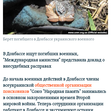
РАСПИСАНИЕ ВЕЩАНИЯ
ПОДПИШИТЕСЬ НА РАССЫЛКУ
СОЦИАЛЬНЫЕ СЕТИ
Берет погибшего в Донбассе украинского военного
В Донбассе ищут погибших военных,
"Международная амнистия" представила доклад о
Все сайты РСЕ/РС
внесудебных расправах
До начала военных действий в Донбассе члены
всеукраинской
общественной организации
поисковиков
"Союз "Народная память" занимались
в основном захоронениями времен Второй
мировой войны. Теперь сотрудники организации
работают в Донбассе и эксгумируют останки