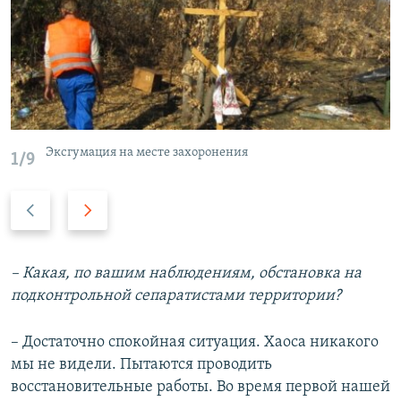
Эксгумация на месте захоронения
1/9
Н
В
а
п
з
е
а
р
– Какая, по вашим наблюдениям, обстановка на
д
е
подконтрольной сепаратистами территории?
д
– Достаточно спокойная ситуация. Хаоса никакого
мы не видели. Пытаются проводить
восстановительные работы. Во время первой нашей