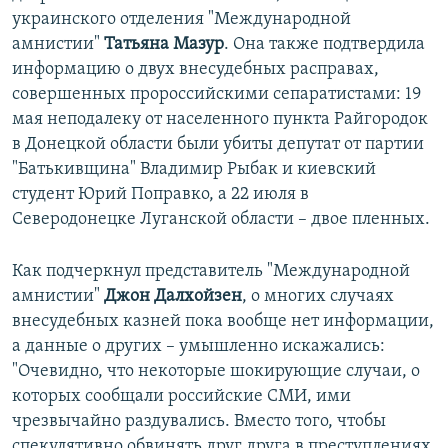
украинского отделения "Международной
амнистии"
Татьяна Мазур
. Она также подтвердила
информацию о двух внесудебных расправах,
совершенных пророссийскими сепаратистами: 19
мая неподалеку от населенного пункта Райгородок
в Донецкой области были убиты депутат от партии
"Батькивщина" Владимир Рыбак и киевский
студент Юрий Поправко, а 22 июля в
Северодонецке Луганской области – двое пленных.
Как подчеркнул представитель "Международной
амнистии"
Джон Далхойзен
, о многих случаях
внесудебных казней пока вообще нет информации,
а данные о других – умышленно искажались:
"Очевидно, что некоторые шокирующие случаи, о
которых сообщали российские СМИ, ими
чрезвычайно раздувались. Вместо того, чтобы
спекулятивно обвинять друг друга в преступлениях,