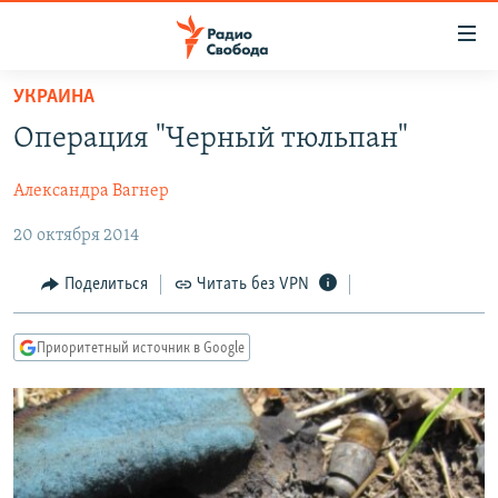
Ссылки
для
упрощенного
УКРАИНА
ПРОГРАММЫ
доступа
Операция "Черный тюльпан"
ПОДКАСТЫ
Вернуться
к
Александра Вагнер
АВТОРСКИЕ ПРОЕКТЫ
основному
20 октября 2014
ЦИТАТЫ СВОБОДЫ
содержанию
Вернутся
МНЕНИЯ
Поделиться
Читать без VPN
к
КУЛЬТУРА
главной
Приоритетный источник в Google
навигации
IDEL.РЕАЛИИ
Вернутся
КАВКАЗ.РЕАЛИИ
к
СЕВЕР.РЕАЛИИ
поиску
СИБИРЬ.РЕАЛИИ