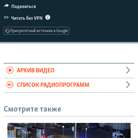
РАСПИСАНИЕ ВЕЩАНИЯ
Поделиться
ПОДПИШИТЕСЬ НА РАССЫЛКУ
Читать без VPN
Приоритетный источник в Google
СОЦИАЛЬНЫЕ СЕТИ
АРХИВ ВИДЕО
Все сайты РСЕ/РС
СПИСОК РАДИОПРОГРАММ
Смотрите также