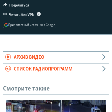
РАСПИСАНИЕ ВЕЩАНИЯ
Поделиться
ПОДПИШИТЕСЬ НА РАССЫЛКУ
Читать без VPN
Приоритетный источник в Google
СОЦИАЛЬНЫЕ СЕТИ
АРХИВ ВИДЕО
Все сайты РСЕ/РС
СПИСОК РАДИОПРОГРАММ
Смотрите также