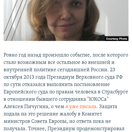
РАСПИСАНИЕ ВЕЩАНИЯ
ПОДПИШИТЕСЬ НА РАССЫЛКУ
СОЦИАЛЬНЫЕ СЕТИ
Ровно год назад произошло событие, после которого
стало возможным все остальное во внешней и
внутренней политике сегодняшней России. 23
Все сайты РСЕ/РС
октября 2013 года Президиум Верховного суда РФ
по сути отказался выполнить постановление
Европейского суда по правам человека в Страсбурге
в отношении бывшего сотрудника "ЮКОСа"
Алексея Пичугина, о чем
я уже
писала
. Защита
подала на это решение жалобу в Комитет
министров Совета Европы, но ответа пока не
получала. Точнее, Президиум продемонстрировал