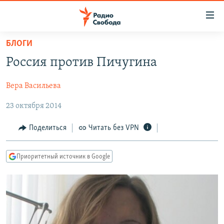
Ссылки
для
упрощенного
БЛОГИ
ПРОГРАММЫ
доступа
Россия против Пичугина
ПОДКАСТЫ
Вернуться
к
Вера Васильева
АВТОРСКИЕ ПРОЕКТЫ
основному
23 октября 2014
ЦИТАТЫ СВОБОДЫ
содержанию
Вернутся
МНЕНИЯ
Поделиться
Читать без VPN
к
КУЛЬТУРА
главной
Приоритетный источник в Google
навигации
IDEL.РЕАЛИИ
Вернутся
КАВКАЗ.РЕАЛИИ
к
СЕВЕР.РЕАЛИИ
поиску
СИБИРЬ.РЕАЛИИ