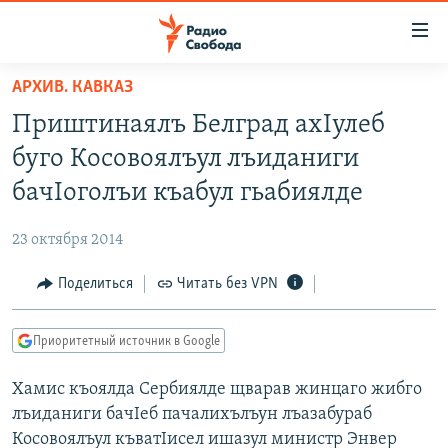
Ссылки
для
упрощенного
АРХИВ. КАВКАЗ
ПРОГРАММЫ
доступа
Приштинаялъ Белград ахIулеб
ПОДКАСТЫ
Вернуться
буго Косовоялъул лъиданиги
к
АВТОРСКИЕ ПРОЕКТЫ
бачIоголъи къабул гьабиялде
основному
ЦИТАТЫ СВОБОДЫ
содержанию
23 октября 2014
Вернутся
МНЕНИЯ
к
Поделиться
Читать без VPN
КУЛЬТУРА
главной
навигации
IDEL.РЕАЛИИ
Приоритетный источник в Google
Вернутся
КАВКАЗ.РЕАЛИИ
к
Хамис къоялда Сербиялде щварав жинцаго жибго
СЕВЕР.РЕАЛИИ
поиску
лъиданиги бачIеб пачалихълъун лъазабураб
СИБИРЬ.РЕАЛИИ
Косовоялъул къватIисел ишазул министр Энвер