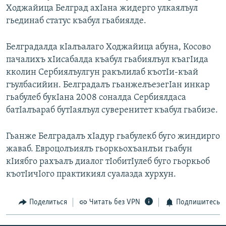
Ходжайица Белград ахIана жидерго улкаялъул
РАСПИСАНИЕ ВЕЩАНИЯ
гьединаб статус къабул гьабиялде.
ПОДПИШИТЕСЬ НА РАССЫЛКУ
Белградалда кIалъалаго Ходжайица абуна, Косово
СОЦИАЛЬНЫЕ СЕТИ
пачалихъ хIисабалда къабул гьабиялъул къагIида
кколин Сербиялъулгун ракълилаб къотIи-къай
гъулбасийин. Белградалъ гьанжелъезегIан инкар
гьабулеб букIана 2008 соналда Сербиялдаса
батIалъараб бутIаялъул суверенитет къабул гьабизе.
Все сайты РСЕ/РС
Гьанже Белградалъ хIадур гьабулекб буго жиндирго
жаваб. Евроцолъиялъ гьоркьохъанлъи гьабун
кIиябго рахъалъ диалог тIобитIулеб буго гьоркьоб
къотIичIого практикиял суалазда хурхун.
Поделиться
Читать без VPN
Подпишитесь