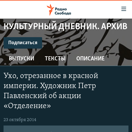
Ссылки
для
упрощенного
КУЛЬТУРНЫЙ ДНЕВНИК. АРХИВ
ПРОГРАММЫ
доступа
ПОДКАСТЫ
Подписаться
Вернуться
к
ПОДПИСАТЬСЯ
АВТОРСКИЕ ПРОЕКТЫ
основному
ВЫПУСКИ
ТЕКСТЫ
ОПИСАНИЕ
ЦИТАТЫ СВОБОДЫ
содержанию
CastBox
Вернутся
МНЕНИЯ
Ухо, отрезанное в красной
к
КУЛЬТУРА
империи. Художник Петр
главной
Подписаться
навигации
IDEL.РЕАЛИИ
Павленский об акции
Вернутся
«Отделение»
КАВКАЗ.РЕАЛИИ
к
СЕВЕР.РЕАЛИИ
поиску
23 октября 2014
СИБИРЬ.РЕАЛИИ