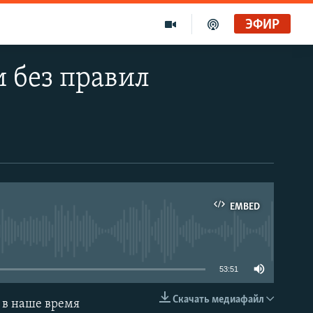
ЭФИР
 без правил
EMBED
able
53:51
Скачать медиафайл
 в наше время
EMBED