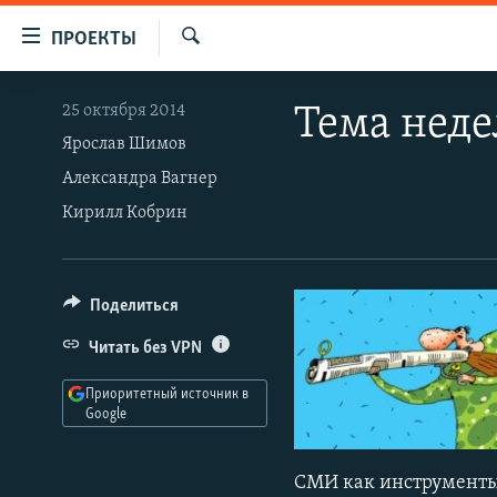
Ссылки
ПРОЕКТЫ
для
Искать
упрощенного
ПРОГРАММЫ
25 октября 2014
Тема неде
доступа
ПОДКАСТЫ
Ярослав Шимов
Вернуться
Александра Вагнер
АВТОРСКИЕ ПРОЕКТЫ
к
Кирилл Кобрин
основному
ЦИТАТЫ СВОБОДЫ
содержанию
МНЕНИЯ
Вернутся
КУЛЬТУРА
к
Поделиться
главной
IDEL.РЕАЛИИ
Читать без VPN
навигации
КАВКАЗ.РЕАЛИИ
Вернутся
Приоритетный источник в
к
Google
СЕВЕР.РЕАЛИИ
поиску
СИБИРЬ.РЕАЛИИ
СМИ как инструменты 