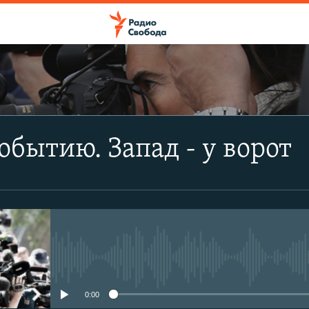
ПОДПИСАТЬСЯ
обытию. Запад - у ворот
Apple Podcasts
CastBox
Подписаться
No media source currently avail
0:00