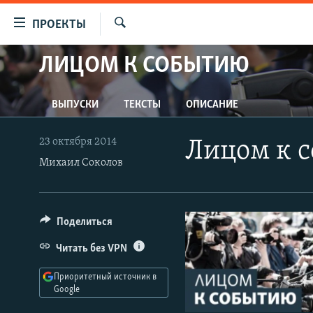
Ссылки
ПРОЕКТЫ
для
Искать
упрощенного
ЛИЦОМ К СОБЫТИЮ
ПРОГРАММЫ
доступа
ПОДКАСТЫ
Вернуться
ВЫПУСКИ
ТЕКСТЫ
ОПИСАНИЕ
АВТОРСКИЕ ПРОЕКТЫ
к
основному
ЦИТАТЫ СВОБОДЫ
23 октября 2014
Лицом к с
содержанию
МНЕНИЯ
Михаил Соколов
Вернутся
КУЛЬТУРА
к
главной
IDEL.РЕАЛИИ
Поделиться
навигации
КАВКАЗ.РЕАЛИИ
Вернутся
Читать без VPN
к
СЕВЕР.РЕАЛИИ
поиску
Приоритетный источник в
СИБИРЬ.РЕАЛИИ
Google