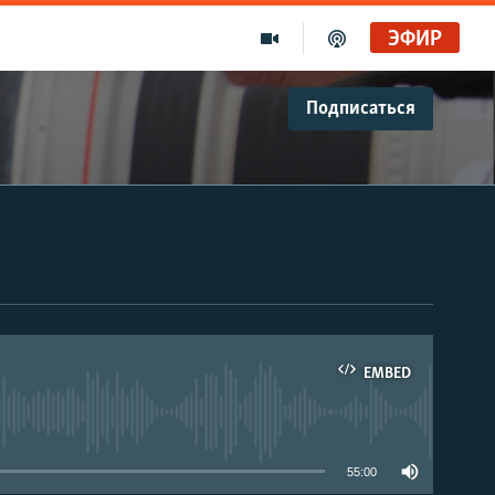
ЭФИР
Подписаться
EMBED
able
55:00