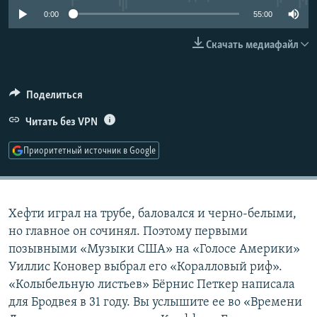
РАСПИСАНИЕ ВЕЩАНИЯ
0:00
55:00
ПОДПИШИТЕСЬ НА РАССЫЛКУ
Скачать медиафайл
СОЦИАЛЬНЫЕ СЕТИ
Поделиться
Читать без VPN
Приоритетный источник в Google
Все сайты РСЕ/РС
Хефти играл на трубе, баловался и черно-белыми,
но главное он сочинял. Поэтому первыми
позывными «Музыки США» на «Голосе Америки»
Уиллис Коновер выбрал его «Коралловый риф».
«Колыбельную листьев» Бёрнис Петкер написала
для Бродвея в 31 году. Вы услышите ее во «Времени