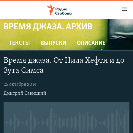
Ссылки
для
упрощенного
ВРЕМЯ ДЖАЗА. АРХИВ
ПРОГРАММЫ
доступа
ПОДКАСТЫ
ТЕКСТЫ
ВЫПУСКИ
ОПИСАНИЕ
Вернуться
к
АВТОРСКИЕ ПРОЕКТЫ
основному
Время джаза. От Нила Хефти и до
ЦИТАТЫ СВОБОДЫ
содержанию
Зута Симса
Вернутся
МНЕНИЯ
к
25 октября 2014
КУЛЬТУРА
главной
Дмитрий Савицкий
навигации
IDEL.РЕАЛИИ
Вернутся
КАВКАЗ.РЕАЛИИ
к
СЕВЕР.РЕАЛИИ
поиску
No media source currently available
СИБИРЬ.РЕАЛИИ