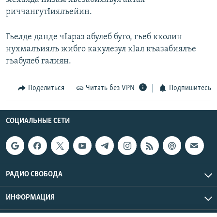
риччангутIиялъейин.
Гьелде данде чIараз абулеб буго, гьеб кколин
нухмалъиялъ жибго какулезул кIал къазабиялъе
гьабулеб галиян.
Поделиться
Читать без VPN
Подпишитесь
СОЦИАЛЬНЫЕ СЕТИ
РАДИО СВОБОДА
ИНФОРМАЦИЯ