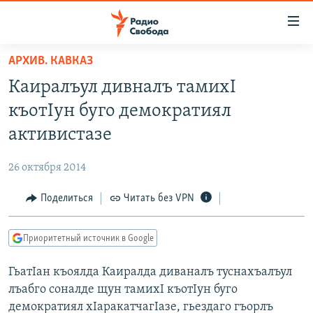
Ссылки
для
упрощенного
АРХИВ. КАВКАЗ
ПРОГРАММЫ
доступа
Каиралъул дивналъ тамихI
ПОДКАСТЫ
Вернуться
къотIун буго демократиял
к
АВТОРСКИЕ ПРОЕКТЫ
активистазе
основному
ЦИТАТЫ СВОБОДЫ
содержанию
26 октября 2014
Вернутся
МНЕНИЯ
к
Поделиться
Читать без VPN
КУЛЬТУРА
главной
навигации
IDEL.РЕАЛИИ
Приоритетный источник в Google
Вернутся
КАВКАЗ.РЕАЛИИ
к
ГьатIан къоялда Каиралда диваналъ туснахъалъул
СЕВЕР.РЕАЛИИ
поиску
лъабго соналде щун тамихI къотIун буго
СИБИРЬ.РЕАЛИИ
демократиял хIаракатчагIазе, гьездаго гъорлъ