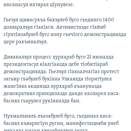
инсанасул ихтярал цIунулезе.
РАСПИСАНИЕ ВЕЩАНИЯ
ПОДПИШИТЕСЬ НА РАССЫЛКУ
Гьезул щивасухъа бахъулеб буго гьединго I400
долларалъул гIакIаги. Активистазде гIайиб
СОЦИАЛЬНЫЕ СЕТИ
гIунтIизабулеб буго изну гьечIого демонстрациялда
цере рахъиналъул.
Диваналъул процесс хурхараб буго 2I июналда
президентасул кIалгIаялда цебе тIобитIараб
Все сайты РСЕ/РС
демонстрациялда. Гьелъул гIахьалчагIаз протест
загьир гьабулеб букIана Улкаялда тIоритIулел
жамгIиял акциязда хурхараб къануназда
демократиял принципазде данде кколарел хиса-
басиял гьарулел рукIиналда бан.
Нухмалъиялъ лъазабулеб буго, гьединал хиса-
басиял къваригIун ругин, манифестацияби унеб
мехалда низам хвезабиялъул актал