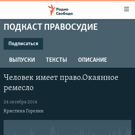
Ссылки
для
упрощенного
ПОДКАСТ ПРАВОСУДИЕ
ПРОГРАММЫ
доступа
ПОДКАСТЫ
Подписаться
Вернуться
к
ПОДПИСАТЬСЯ
АВТОРСКИЕ ПРОЕКТЫ
основному
ВЫПУСКИ
ТЕКСТЫ
ОПИСАНИЕ
ЦИТАТЫ СВОБОДЫ
содержанию
Подписаться
Вернутся
МНЕНИЯ
Человек имеет право.Окаянное
к
КУЛЬТУРА
ремесло
главной
навигации
IDEL.РЕАЛИИ
24 октября 2014
Вернутся
КАВКАЗ.РЕАЛИИ
Кристина Горелик
к
СЕВЕР.РЕАЛИИ
поиску
СИБИРЬ.РЕАЛИИ