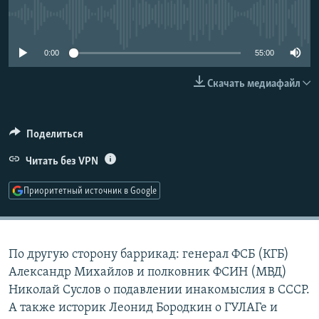
РАСПИСАНИЕ ВЕЩАНИЯ
No media source currently available
ПОДПИШИТЕСЬ НА РАССЫЛКУ
0:00
55:00
СОЦИАЛЬНЫЕ СЕТИ
Скачать медиафайл
Поделиться
Читать без VPN
Все сайты РСЕ/РС
Приоритетный источник в Google
По другую сторону баррикад: генерал ФСБ (КГБ)
Александр Михайлов и полковник ФСИН (МВД)
Николай Суслов о подавлении инакомыслия в СССР.
А также историк Леонид Бородкин о ГУЛАГе и