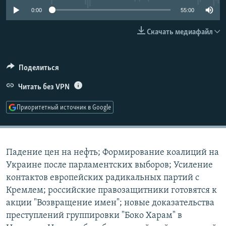
РАСПИСАНИЕ ВЕЩАНИЯ
0:00
55:00
ПОДПИШИТЕСЬ НА РАССЫЛКУ
Скачать медиафайл
СОЦИАЛЬНЫЕ СЕТИ
Поделиться
Читать без VPN
Приоритетный источник в Google
Все сайты РСЕ/РС
Падение цен на нефть; Формирование коалиций на
Украине после парламентских выборов; Усиление
контактов европейских радикальных партий с
Кремлем; российские правозащитники готовятся к
акции "Возвращение имен"; новые доказательства
преступлений группировки "Боко Харам" в