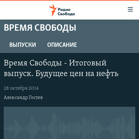
Ссылки
для
упрощенного
ВРЕМЯ СВОБОДЫ
ПРОГРАММЫ
доступа
ПОДКАСТЫ
ВЫПУСКИ
ОПИСАНИЕ
Вернуться
к
АВТОРСКИЕ ПРОЕКТЫ
основному
Время Свободы - Итоговый
ЦИТАТЫ СВОБОДЫ
содержанию
выпуск. Будущее цен на нефть
Вернутся
МНЕНИЯ
к
28 октября 2014
КУЛЬТУРА
главной
Александр Гостев
навигации
IDEL.РЕАЛИИ
Вернутся
КАВКАЗ.РЕАЛИИ
к
СЕВЕР.РЕАЛИИ
поиску
No media source currently available
СИБИРЬ.РЕАЛИИ