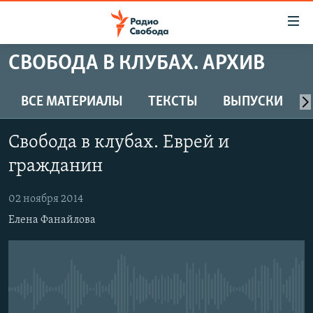
Ссылки
для
упрощенного
СВОБОДА В КЛУБАХ. АРХИВ
ПРОГРАММЫ
доступа
ПОДКАСТЫ
ВСЕ МАТЕРИАЛЫ
ТЕКСТЫ
ВЫПУСКИ
Вернуться
к
АВТОРСКИЕ ПРОЕКТЫ
основному
Свобода в клубах. Еврей и
ЦИТАТЫ СВОБОДЫ
содержанию
гражданин
Вернутся
МНЕНИЯ
к
02 ноября 2014
КУЛЬТУРА
главной
Елена Фанайлова
навигации
IDEL.РЕАЛИИ
Вернутся
КАВКАЗ.РЕАЛИИ
к
СЕВЕР.РЕАЛИИ
поиску
No media source currently available
СИБИРЬ.РЕАЛИИ