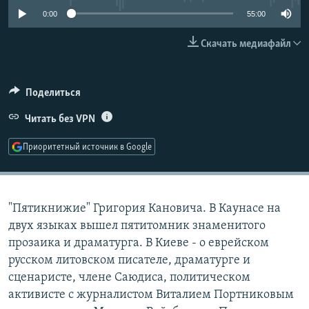
РАСПИСАНИЕ ВЕЩАНИЯ
0:00
55:00
ПОДПИШИТЕСЬ НА РАССЫЛКУ
Скачать медиафайл
СОЦИАЛЬНЫЕ СЕТИ
Поделиться
Читать без VPN
Приоритетный источник в Google
Все сайты РСЕ/РС
"Пятикнижие" Григория Кановича. В Каунасе на
двух языках вышел пятитомник знаменитого
прозаика и драматурга. В Киеве - о еврейском
русском литовском писателе, драматурге и
сценаристе, члене Саюдиса, политическом
активисте c журналистом Виталием Портниковым