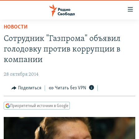
Ссылки
для
упрощенного
НОВОСТИ
ПРОГРАММЫ
доступа
Сотрудник "Газпрома" объявил
ПОДКАСТЫ
Вернуться
голодовку против коррупции в
к
АВТОРСКИЕ ПРОЕКТЫ
компании
основному
ЦИТАТЫ СВОБОДЫ
содержанию
28 октября 2014
Вернутся
МНЕНИЯ
к
Поделиться
Читать без VPN
КУЛЬТУРА
главной
навигации
IDEL.РЕАЛИИ
Приоритетный источник в Google
Вернутся
КАВКАЗ.РЕАЛИИ
к
СЕВЕР.РЕАЛИИ
поиску
СИБИРЬ.РЕАЛИИ