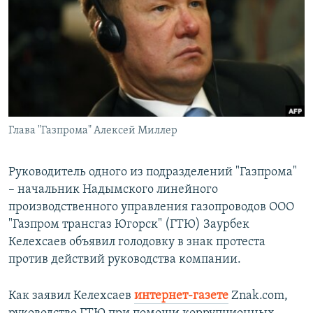
РАСПИСАНИЕ ВЕЩАНИЯ
ПОДПИШИТЕСЬ НА РАССЫЛКУ
СОЦИАЛЬНЫЕ СЕТИ
Глава "Газпрома" Алексей Миллер
Все сайты РСЕ/РС
Руководитель одного из подразделений "Газпрома"
– начальник Надымского линейного
производственного управления газопроводов ООО
"Газпром трансгаз Югорск" (ГТЮ) Заурбек
Келехсаев объявил голодовку в знак протеста
против действий руководства компании.
Как заявил Келехсаев
интернет-газете
Znak.com,