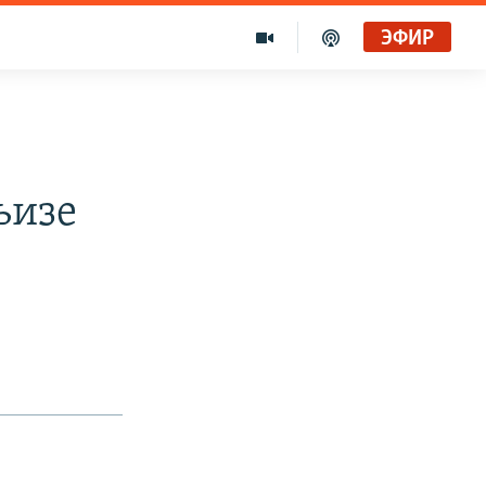
ЭФИР
ъизе