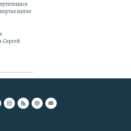
путатаздаса
спортал нахъе
а
а Сергей