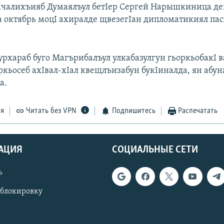
ачалихъияб Думаялъул бетIер Сергей Нарышкиница де
на октябрь моцI ахиралде щвезегIан дипломатикиял па
урхараб буго Магърибалъул улкабазулгун гьоркьобакI в
ркьосеб ахIвал-хIал квещлъизабун букIиналда, ян абун
а.
ся
Читать без VPN
Подпишитесь
Распечатать
АЦИЯ
СОЦИАЛЬНЫЕ СЕТИ
ь
 блокировку