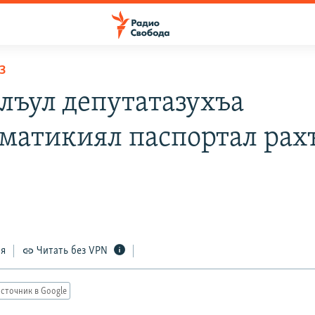
З
лъул депутатазухъа
матикиял паспортал рах
ся
Читать без VPN
сточник в Google