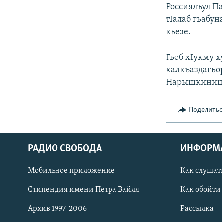
РАСПИСАНИЕ ВЕЩАНИЯ
Россиялъул П
ПОДПИШИТЕСЬ НА РАССЫЛКУ
тIалаб гьабу
кьезе.
Гьеб хIукму х
халкъаздагьо
Нарышкиниц
Поделить
РАДИО СВОБОДА
ИНФОРМ
Мобильное приложение
Как слушат
Стипендия имени Петра Вайля
Как обойти
СОЦИАЛЬНЫЕ СЕТИ
Архив 1997-2006
Рассылка