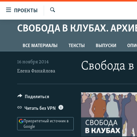
Ссылки
ПРОЕКТЫ
для
Искать
упрощенного
СВОБОДА В КЛУБАХ. АРХИ
ПРОГРАММЫ
доступа
ПОДКАСТЫ
Вернуться
ВСЕ МАТЕРИАЛЫ
ТЕКСТЫ
ВЫПУСКИ
ОПИ
АВТОРСКИЕ ПРОЕКТЫ
к
основному
ЦИТАТЫ СВОБОДЫ
16 ноября 2014
Свобода в
содержанию
Елена Фанайлова
МНЕНИЯ
Вернутся
КУЛЬТУРА
к
главной
IDEL.РЕАЛИИ
Поделиться
навигации
КАВКАЗ.РЕАЛИИ
Вернутся
Читать без VPN
к
СЕВЕР.РЕАЛИИ
поиску
Приоритетный источник в
СИБИРЬ.РЕАЛИИ
Google