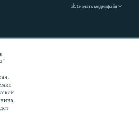
Скачать медиафайл
EMBED
в
и”.
рач,
емис
усской
унина,
едет