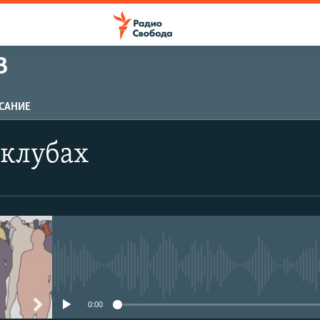
В
САНИЕ
 клубах
No media source currently avail
0:00