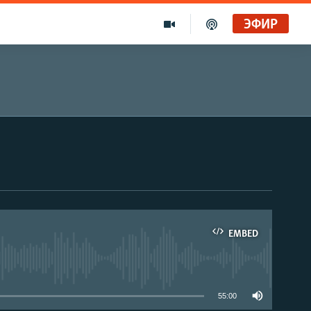
ЭФИР
EMBED
able
55:00