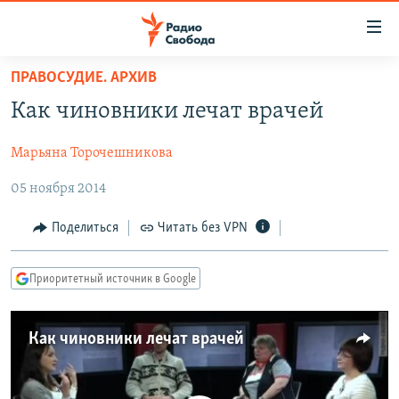
Ссылки
для
упрощенного
ПРАВОСУДИЕ. АРХИВ
ПРОГРАММЫ
доступа
Как чиновники лечат врачей
ПОДКАСТЫ
Вернуться
к
Марьяна Торочешникова
АВТОРСКИЕ ПРОЕКТЫ
основному
05 ноября 2014
ЦИТАТЫ СВОБОДЫ
содержанию
Вернутся
МНЕНИЯ
Поделиться
Читать без VPN
к
КУЛЬТУРА
главной
Приоритетный источник в Google
навигации
IDEL.РЕАЛИИ
Вернутся
КАВКАЗ.РЕАЛИИ
к
Как чиновники лечат врачей
СЕВЕР.РЕАЛИИ
поиску
СИБИРЬ.РЕАЛИИ