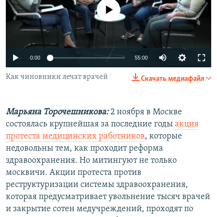
РАСПИСАНИЕ ВЕЩАНИЯ
No media source currently available
ПОДПИШИТЕСЬ НА РАССЫЛКУ
СОЦИАЛЬНЫЕ СЕТИ
0:00
55:00
Как чиновники лечат врачей
Скачать медиафайл
Марьяна Торочешникова:
2 ноября в Москве
Все сайты РСЕ/РС
состоялась крупнейшая за последние годы
акция
протеста медицинских работников
, которые
недовольны тем, как проходит реформа
здравоохранения. Но митингуют не только
москвичи. Акции протеста против
реструктуризации системы здравоохранения,
которая предусматривает увольнение тысяч врачей
и закрытие сотен медучреждений, проходят по