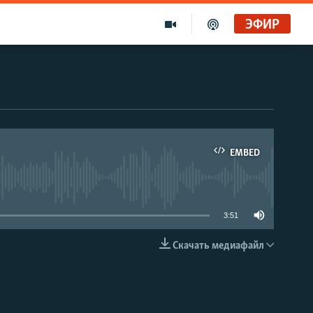
ЭФИР
EMBED
able
3:51
Скачать медиафайл
EMBED