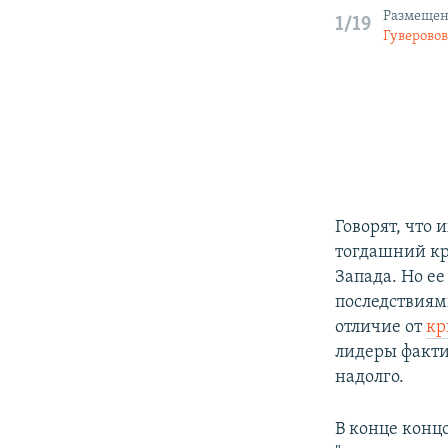
Размещени
1/19
Гуверово
Говорят, что 
тогдашний кр
Запада. Но е
последствия
отличие от
кр
лидеры фактич
надолго.
В конце конц