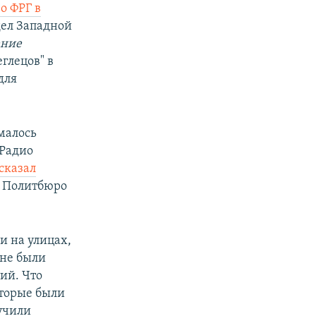
о ФРГ в
дел Западной
ение
еглецов" в
для
малось
 Радио
сказал
н Политбюро
и на улицах,
 не были
ий. Что
оторые были
учили