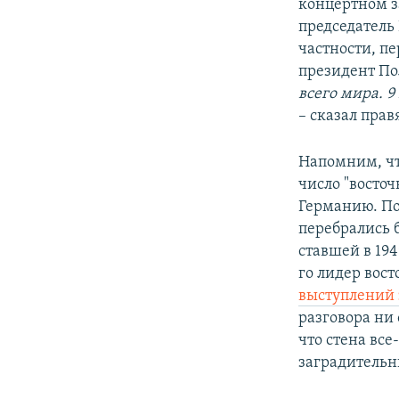
концертном з
председатель
частности, п
президент По
всего мира. 9
– сказал пра
Напомним, что
число "восто
Германию. По
перебрались 
ставшей в 19
го лидер вос
выступлений 
разговора ни 
что стена все
заградительн