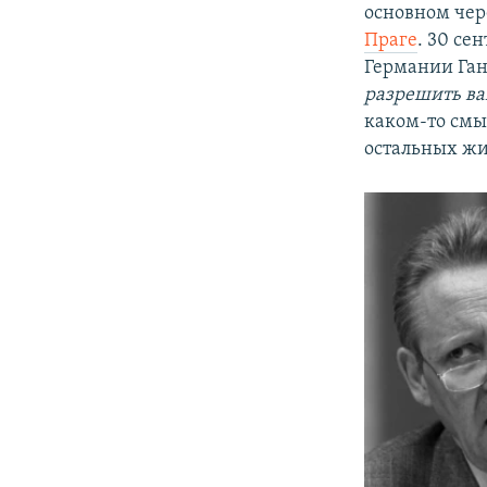
основном чер
Праге
. 30 се
Германии Га
разрешить ва
каком-то смы
остальных жи