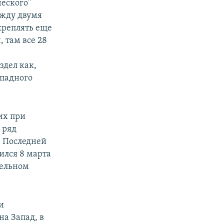
ческого"
ежду двумя
креплять еще
, там все 28
здел как,
ападного
их при
 ряд
. Последней
бился 8 марта
дельном
и
а Запад, в