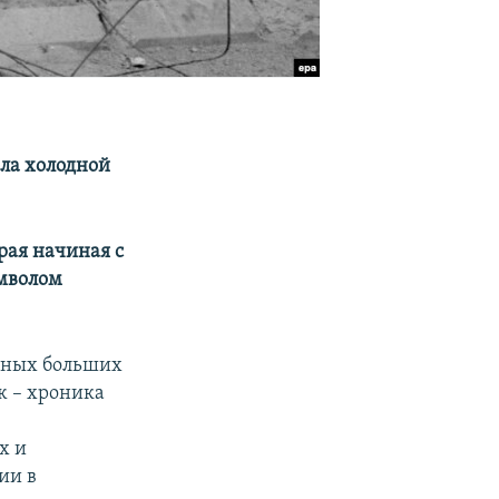
ола холодной
рая начиная с
имволом
нных больших
ж – хроника
х и
ии в