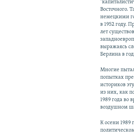
"капиталисти
Восточного. 
немецкими го
в 1952 году. 
лет существо
западноевроп
выражаясь сл
Берлина в год
Многие пытал
попытках прео
историков эт
из них, как п
1989 года во
воздушном ш
К осени 1989
политическом