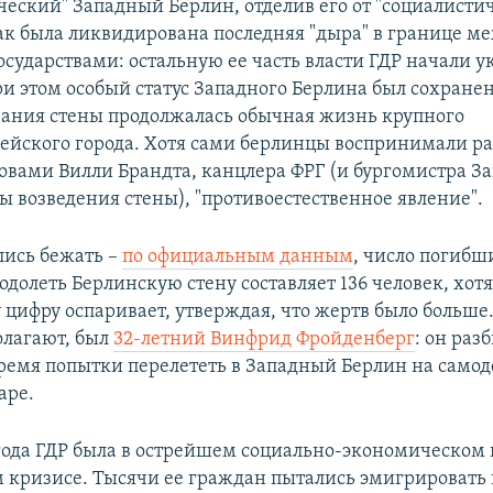
ческий" Западный Берлин, отделив его от "социалисти
Так была ликвидирована последняя "дыра" в границе м
сударствами: остальную ее часть власти ГДР начали у
При этом особый статус Западного Берлина был сохранен
вания стены продолжалась обычная жизнь крупного
ейского города. Хотя сами берлинцы воспринимали ра
овами Вилли Брандта, канцлера ФРГ (и бургомистра З
ы возведения стены), "противоестественное явление".
ись бежать –
по официальным данным
, число погибш
долеть Берлинскую стену составляет 136 человек, хотя
у цифру оспаривает, утверждая, что жертв было больше
олагают, был
32-летний Винфрид Фройденберг
: он раз
 время попытки перелететь в Западный Берлин на само
аре.
 года ГДР была в острейшем социально-экономическом 
 кризисе. Тысячи ее граждан пытались эмигрировать н