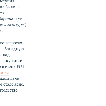
ыступил
ка были, в
экс-
Европы, для
ое диктатура"
,
м.
зко возросло
Р в Западную
Запад
ы оккупации,
 в июне 1961-
ом из
самом деле
е стало ясно,
ительство