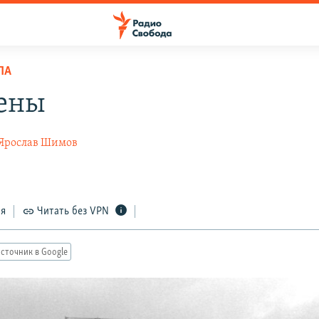
ПА
тены
Ярослав Шимов
ся
Читать без VPN
сточник в Google