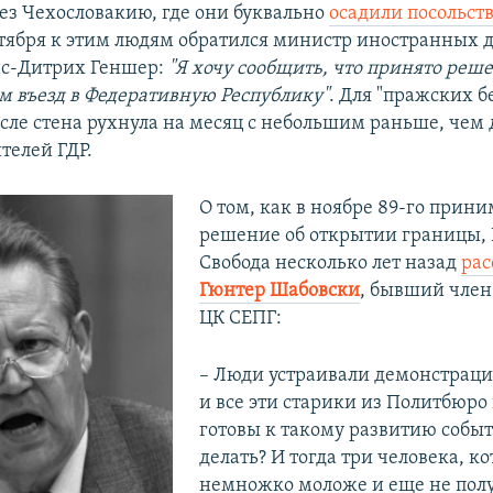
ез Чехословакию, где они буквально
осадили посольств
нтября к этим людям обратился министр иностранных 
нс-Дитрих Геншер:
"Я хочу сообщить, что принято реш
м въезд в Федеративную Республику"
. Для "пражских б
сле стена рухнула на месяц с небольшим раньше, чем 
телей ГДР.
О том, как в ноябре 89-го прини
решение об открытии границы,
Свобода несколько лет назад
рас
Гюнтер Шабовски
, бывший чле
ЦК СЕПГ:
– Люди устраивали демонстраци
и все эти старики из Политбюро
готовы к такому развитию событ
делать? И тогда три человека, к
немножко моложе и еще не пол