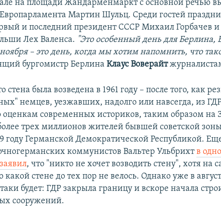
але на площади Жандарменмаркт с основной речью в
 Европарламента Мартин Шульц. Среди гостей праздни
ервый и последний президент СССР Михаил Горбачев и 
льши Лех Валенса.
"Это особенный день для Берлина, 
 ноября – это день, когда мы хотим напомнить, что так
вящий бургомистр Берлина
Клаус Воверайт
журналиста
 стена была возведена в 1961 году – после того, как ре
чных" немцев, уезжавших, надолго или навсегда, из ГД
 оценкам современных историков, таким образом на 
более трех миллионов жителей бывшей советской зон
49 году Германской Демократической Республикой. Еще
точногерманских коммунистов Вальтер Ульбрихт
в одн
заявил
, что "никто не хочет возводить стену", хотя на 
о какой стене до тех пор не велось. Однако уже в август
-таки будет: ГДР закрыла границу и вскоре начала стро
ых сооружений.