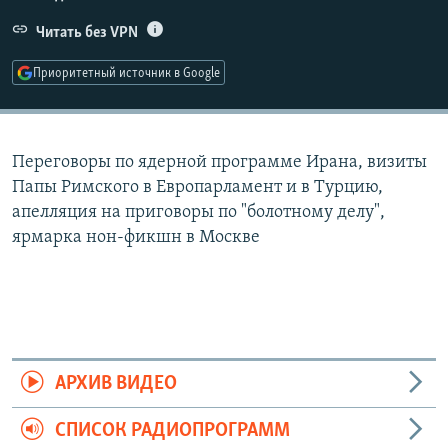
РАСПИСАНИЕ ВЕЩАНИЯ
Читать без VPN
ПОДПИШИТЕСЬ НА РАССЫЛКУ
Приоритетный источник в Google
СОЦИАЛЬНЫЕ СЕТИ
Переговоры по ядерной программе Ирана, визиты
Папы Римского в Европарламент и в Турцию,
апелляция на приговоры по "болотному делу",
ярмарка нон-фикшн в Москве
Все сайты РСЕ/РС
АРХИВ ВИДЕО
СПИСОК РАДИОПРОГРАММ