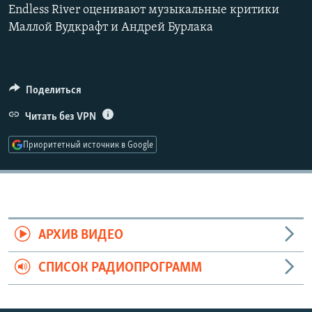
Endless River оценивают музыкальные критики
РАСПИСАНИЕ ВЕЩАНИЯ
Маллой Вудкрафт и Андрей Бурлака
ПОДПИШИТЕСЬ НА РАССЫЛКУ
СОЦИАЛЬНЫЕ СЕТИ
Поделиться
Читать без VPN
Приоритетный источник в Google
Все сайты РСЕ/РС
АРХИВ ВИДЕО
СПИСОК РАДИОПРОГРАММ