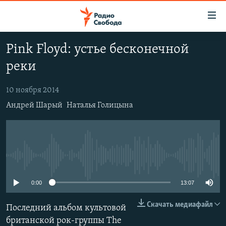
Ссылки
для
упрощенного
Pink Floyd: устье бесконечной
ПРОГРАММЫ
доступа
реки
ПОДКАСТЫ
Вернуться
к
АВТОРСКИЕ ПРОЕКТЫ
10 ноября 2014
основному
Андрей Шарый
Наталья Голицына
ЦИТАТЫ СВОБОДЫ
содержанию
Вернутся
МНЕНИЯ
к
КУЛЬТУРА
главной
No media source currently available
навигации
IDEL.РЕАЛИИ
Вернутся
КАВКАЗ.РЕАЛИИ
0:00
13:07
к
СЕВЕР.РЕАЛИИ
поиску
Скачать медиафайл
Последний альбом культовой
СИБИРЬ.РЕАЛИИ
британской рок-группы The