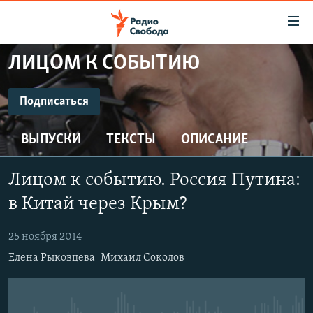
Ссылки
для
упрощенного
ЛИЦОМ К СОБЫТИЮ
ПРОГРАММЫ
доступа
ПОДКАСТЫ
Подписаться
Вернуться
к
ПОДПИСАТЬСЯ
АВТОРСКИЕ ПРОЕКТЫ
основному
ВЫПУСКИ
ТЕКСТЫ
ОПИСАНИЕ
ЦИТАТЫ СВОБОДЫ
содержанию
CastBox
Вернутся
МНЕНИЯ
Лицом к событию. Россия Путина:
к
КУЛЬТУРА
в Китай через Крым?
главной
Подписаться
навигации
IDEL.РЕАЛИИ
25 ноября 2014
Вернутся
КАВКАЗ.РЕАЛИИ
Елена Рыковцева
Михаил Соколов
к
СЕВЕР.РЕАЛИИ
поиску
СИБИРЬ.РЕАЛИИ