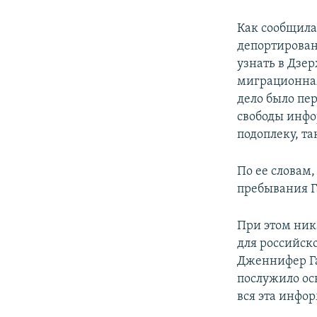
Как сообщила
депортирован
узнать в Дзе
миграционная
дело было пе
свободы инфо
подоплеку, та
По ее словам
пребывания Г
При этом ник
для российско
Дженнифер Га
послужило ос
вся эта инфор