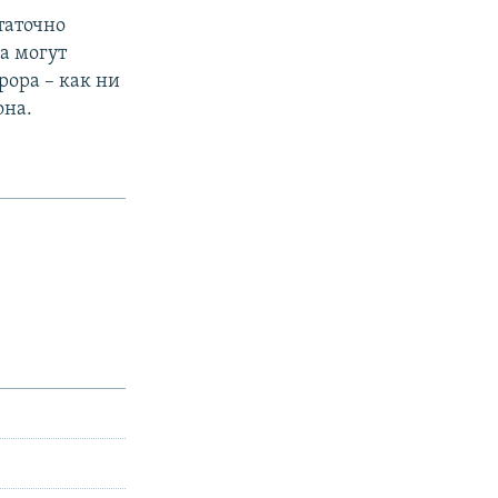
таточно
а могут
рора – как ни
она.