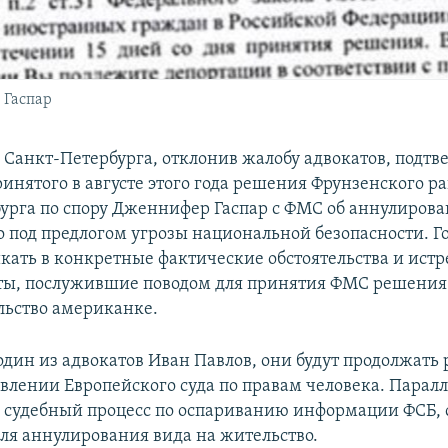
 Гаспар
д Санкт-Петербурга, отклонив жалобу адвокатов, подтв
инятого в августе этого года решения Фрунзенского р
урга по спору Дженнифер Гаспар с ФМС об аннулирова
о под предлогом угрозы национальной безопасности. Г
икать в конкретные фактические обстоятельства и истр
ы, послужившие поводом для принятия ФМС решения о
льство американке.
дин из адвокатов Иван Павлов, они будут продолжать 
авлении Европейского суда по правам человека. Парал
 судебный процесс по оспариванию информации ФСБ,
ля аннулирования вида на жительство.