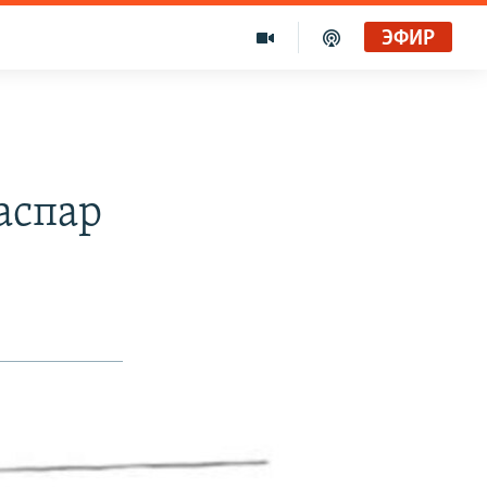
ЭФИР
аспар