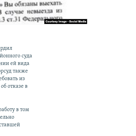
ердил
айонного суда
нии ей вида
орсуд также
ебовать из
б отказе в
работу в том
лельно
 ставшей