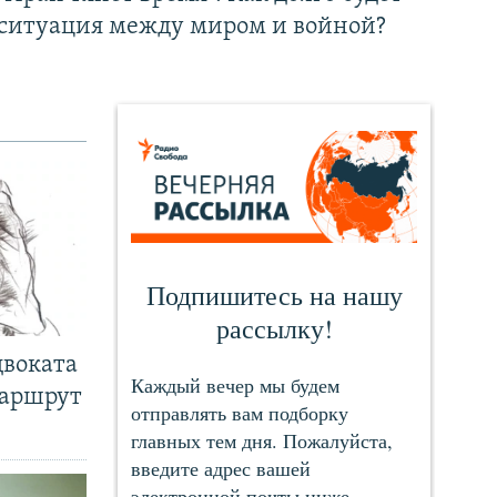
ситуация между миром и войной?
двоката
маршрут