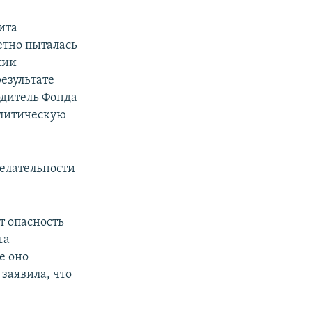
ита
тно пыталась
нии
езультате
одитель Фонда
олитическую
желательности
т опасность
та
е оно
заявила, что