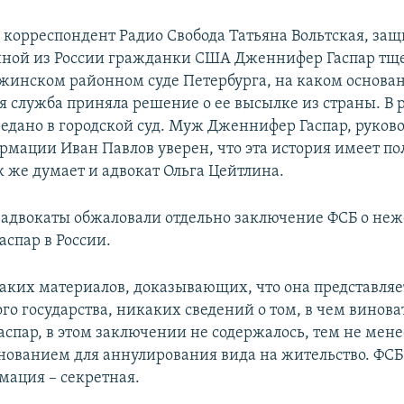
 корреспондент Радио Свобода Татьяна Вольтская, защ
ной из России гражданки США Дженнифер Гаспар тще
ржинском районном суде Петербурга, на каком основа
 служба приняла решение о ее высылке из страны. В р
редано в городской суд. Муж Дженнифер Гаспар, руков
рмации Иван Павлов уверен, что эта история имеет п
к же думает и адвокат Ольга Цейтлина.
, адвокаты обжаловали отдельно заключение ФСБ о не
аспар в России.
аких материалов, доказывающих, что она представляе
го государства, никаких сведений о том, в чем винова
спар, в этом заключении не содержалось, тем не мене
нованием для аннулирования вида на жительство. ФСБ 
мация – секретная.