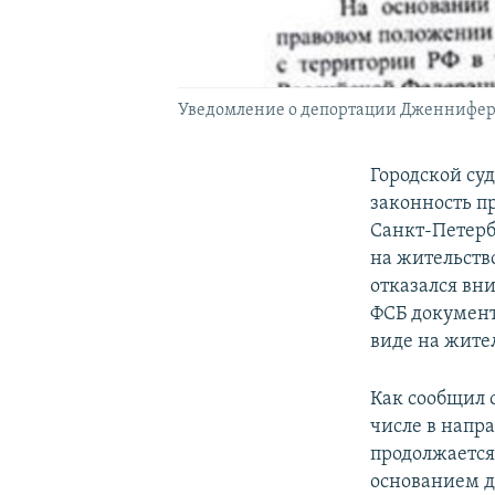
Уведомление о депортации Дженнифер
Городской су
законность пр
Санкт-Петерб
на жительств
отказался вн
ФСБ документ
виде на жите
Как сообщил о
числе в напр
продолжается
основанием д