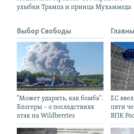
улыбки Трампа и принца Мухаммеда
Выбор Свободы
Главны
"Может ударить, как бомба".
ЕС вве
Блогеры – о последствиях
пяти че
атак на Wildberries
ВПК Ро