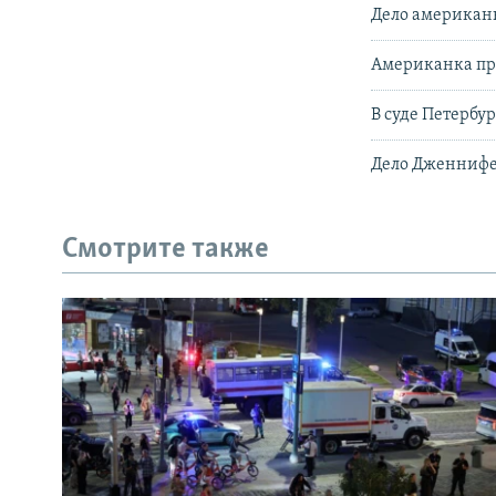
Дело американк
Американка пр
В суде Петербу
Дело Дженнифер
Смотрите также