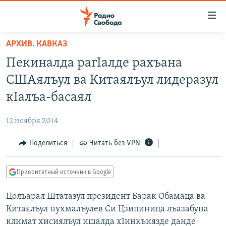
Ссылки
для
упрощенного
АРХИВ. КАВКАЗ
ПРОГРАММЫ
доступа
Пекиналда рагIалде рахъана
ПОДКАСТЫ
Вернуться
СШАялъул ва Китаялъул лидеразул
к
АВТОРСКИЕ ПРОЕКТЫ
кIалъа-басаял
основному
ЦИТАТЫ СВОБОДЫ
содержанию
12 ноября 2014
Вернутся
МНЕНИЯ
к
Поделиться
Читать без VPN
КУЛЬТУРА
главной
навигации
IDEL.РЕАЛИИ
Приоритетный источник в Google
Вернутся
КАВКАЗ.РЕАЛИИ
к
Цолъарал Штатазул президент Барак Обамаца ва
СЕВЕР.РЕАЛИИ
поиску
Китаялъул нухмалъулев Си Цзипиница лъазабуна
СИБИРЬ.РЕАЛИИ
климат хисиялъул ишалда хIинкъиязде данде