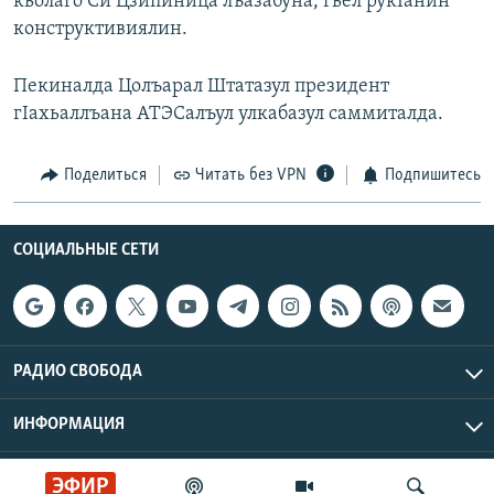
кьолаго Си Цзипиница лъазабуна, гьел рукIанин
конструктивиялин.
Пекиналда Цолъарал Штатазул президент
гIахьаллъана АТЭСалъул улкабазул саммиталда.
Поделиться
Читать без VPN
Подпишитесь
СОЦИАЛЬНЫЕ СЕТИ
РАДИО СВОБОДА
ИНФОРМАЦИЯ
Радио Свобода © 2026 RFE/RL, Inc. | Все права защищены.
ЭФИР