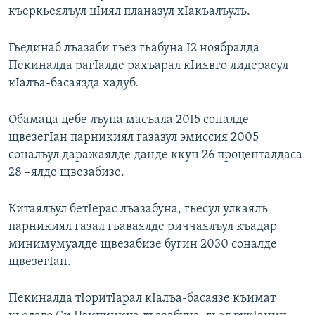
къеркьеялъул цIиял планазул хIакъалъулъ.
РАСПИСАНИЕ ВЕЩАНИЯ
ПОДПИШИТЕСЬ НА РАССЫЛКУ
Гьединаб лъазаби гьез гьабуна I2 ноябралда
Пекиналда рагIалде рахъарал кIиявго лидерасул
СОЦИАЛЬНЫЕ СЕТИ
кIалъа-басаязда хадуб.
Обамаца цебе лъуна масъала 20I5 соналде
щвезегIан парникиял газазул эмиссия 2005
соналъул даражаялде данде ккун 26 проценталдаса
Все сайты РСЕ/РС
28 –ялде щвезабизе.
Китаялъул бетIерас лъазабуна, гьесул улкаялъ
парникиял газал гьаваялде риччаялъул къадар
минимумуалде щвезабизе бугин 2030 соналде
щвезегIан.
Пекиналда тIоритIарал кIалъа-басаязе къимат