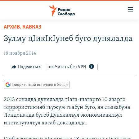
Ссылки
для
упрощенного
АРХИВ. КАВКАЗ
ПРОГРАММЫ
доступа
Зулму цIикIкIунеб буго дунялалда
ПОДКАСТЫ
Вернуться
к
18 ноября 2014
АВТОРСКИЕ ПРОЕКТЫ
основному
ЦИТАТЫ СВОБОДЫ
Поделиться
Читать без VPN
содержанию
Вернутся
МНЕНИЯ
к
Приоритетный источник в Google
КУЛЬТУРА
главной
2013 соналда дунялалда гIага-шагарго 10 азарго
навигации
IDEL.РЕАЛИИ
террористикияб гьужум гьабун буго, ян лъазабуна
Вернутся
КАВКАЗ.РЕАЛИИ
Лондоналда бугеб Дунялалъул экономикаялъул
к
СЕВЕР.РЕАЛИИ
институталъул хасаб докладалда.
поиску
СИБИРЬ.РЕАЛИИ