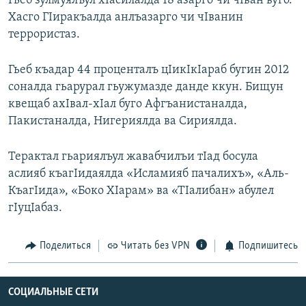
Гьеб зулмуялъул хIасилалда 18 азарго чи чIван вуго.
РАСПИСАНИЕ ВЕЩАНИЯ
Хасго ГIиракъалда анлъазарго чи чIванин
террористаз.
ПОДПИШИТЕСЬ НА РАССЫЛКУ
Гьеб къадар 44 проценталъ цIикIкIараб бугин 2012
СОЦИАЛЬНЫЕ СЕТИ
соналда гьарурал гьужумазде данде ккун. Бищун
квещаб ахIвал-хIал буго Афгъанистаналда,
Пакистаналда, Нигериялда ва Сириялда.
Терактал гьариялъул жавабчилъи тIад босула
Все сайты РСЕ/РС
аслияб къагIидаялда «Исламияб пачалихъ», «Аль-
КъагIида», «Боко ХIарам» ва «ТIалибан» абулел
гIуцIабаз.
Поделиться
Читать без VPN
Подпишитесь
СОЦИАЛЬНЫЕ СЕТИ