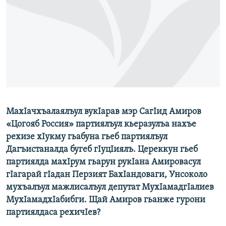
РАСПИСАНИЕ ВЕЩАНИЯ
ПОДПИШИТЕСЬ НА РАССЫЛКУ
СОЦИАЛЬНЫЕ СЕТИ
МахIачхъалаялъул вукIарав мэр СагIид Амиров
Все сайты РСЕ/РС
«Цогояб Россия» партиялъул кьеразулъа нахъе
рехизе хIукму гьабуна гьеб партиялъул
Дагъистаналда бугеб гIуцIиялъ. Цереккун гьеб
партиялда махIрум гьарун рукIана Амировасул
гIагарай гIадан Перзият БахIандоваги, Унсоколо
мухъалъул мажлисалъул депутат МухIамадгIалиев
МухIамадхIабибги. Щай Амиров гьанже гурони
партиялдаса рехичIев?