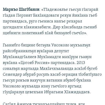
Маркъо ШагIбанов
: «ТIадежоялъе гьесул гIагарай
гIадан Перзият БахIандоваги рехун йикIана гьеб
партиялдаса, руго гьениса нахъе рехарал
цогидалги хIакимзабиги. Дир хIисабалда гьениб
щибниги политикаяб хIай бихьулеб гьечIо».
Гьанибго бицине бегьула Унсоколо мухъалъул
райсобраниялъул вукIарав депутат
МухIамадгIалиев МухIамадги махIрум гьавун
вукIана «Цогояб Россия» партиялдаса. 2013
соналъул марталда МахIачхъалаялда аскIоб бугеб
Семендер абураб росулъ хасаб оерация тIобитIулаго
гьесул рокъов вахучун ватанин абулеб букIана
Унсоколо мухъалда изну гьечIого яргъид
гIуцIаразул цевехъан Ибрагьим ХIажидадаев.
СагIид Амиров туснахъалдайищ телев, яги