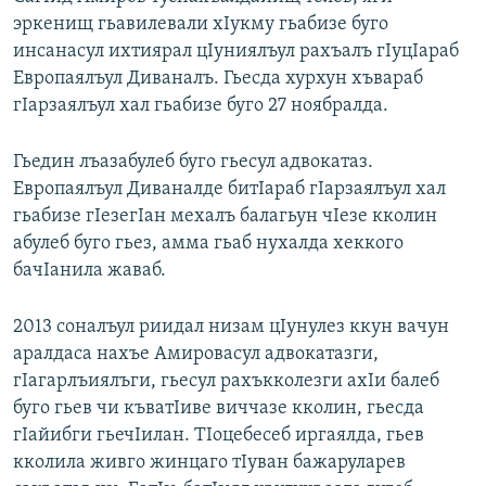
эркенищ гьавилевали хIукму гьабизе буго
инсанасул ихтиярал цIуниялъул рахъалъ гIуцIараб
Европаялъул Диваналъ. Гьесда хурхун хъвараб
гIарзаялъул хал гьабизе буго 27 ноябралда.
Гьедин лъазабулеб буго гьесул адвокатаз.
Европаялъул Диваналде битIараб гIарзаялъул хал
гьабизе гIезегIан мехалъ балагьун чIезе кколин
абулеб буго гьез, амма гьаб нухалда хеккого
бачIанила жаваб.
2013 соналъул риидал низам цIунулез ккун вачун
аралдаса нахъе Амировасул адвокатазги,
гIагарлъиялъги, гьесул рахъкколезги ахIи балеб
буго гьев чи къватIиве виччазе кколин, гьесда
гIайибги гьечIилан. ТIоцебесеб иргаялда, гьев
кколила живго жинцаго тIуван бажаруларев