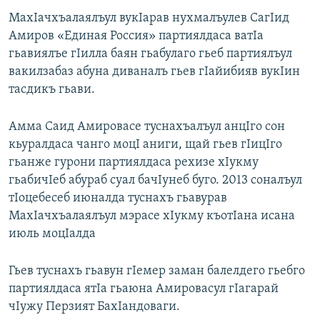
МахIачхъалаялъул вукIарав нухмалъулев СагIид
Амиров «Единая Россия» партиялдаса ватIа
гьавиялъе гIилла баян гьабулаго гьеб партиялъул
вакилзабаз абуна диваналъ гьев гIайибияв вукIин
тасдикъ гьави.
Амма Саид Амировасе туснахъалъул анцIго сон
кьуралдаса чанго моцI аниги, щай гьев гIицIго
гьанже гурони партиялдаса рехизе хIукму
гьабичIеб абураб суал бачIунеб буго. 2013 соналъул
тIоцебесеб июналда туснахъ гьавурав
МахIачхъалаялъул мэрасе хIукму къотIана исана
июль моцIалда
Гьев туснахъ гьавун гIемер заман балелдего гьебго
партиялдаса ятIа гьаюна Амировасул гIагарай
чIужу Перзият БахIандоваги.