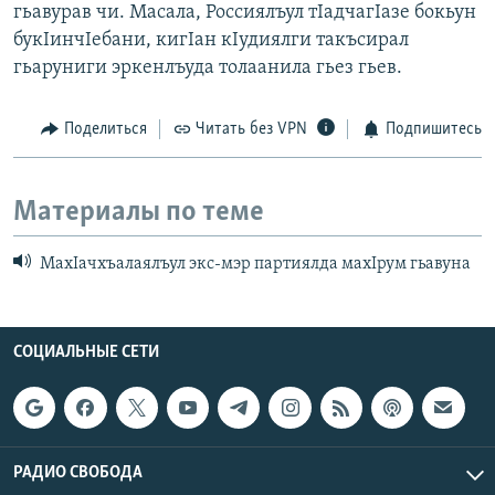
гьавурав чи. Масала, Россиялъул тIадчагIазе бокьун
букIинчIебани, кигIан кIудиялги такъсирал
гьаруниги эркенлъуда толаанила гьез гьев.
Поделиться
Читать без VPN
Подпишитесь
Материалы по теме
МахIачхъалаялъул экс-мэр партиялда махIрум гьавуна
СОЦИАЛЬНЫЕ СЕТИ
РАДИО СВОБОДА