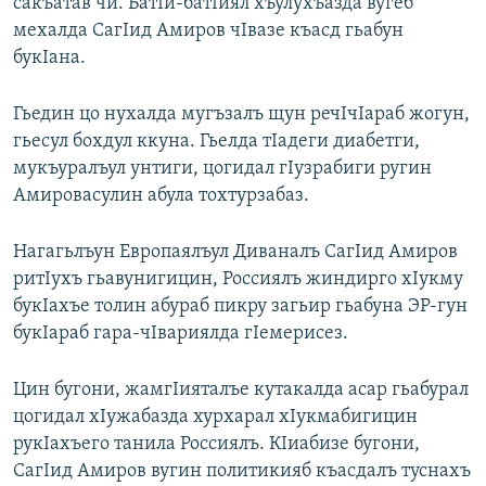
сакъатав чи. БатIи-батIиял хъулухъазда вугеб
мехалда СагIид Амиров чIвазе къасд гьабун
букIана.
Гьедин цо нухалда мугъзалъ щун речIчIараб жогун,
гьесул бохдул ккуна. Гьелда тIадеги диабетги,
мукъуралъул унтиги, цогидал гIузрабиги ругин
Амировасулин абула тохтурзабаз.
Нагагьлъун Европаялъул Диваналъ СагIид Амиров
ритIухъ гьавунигицин, Россиялъ жиндирго хIукму
букIахъе толин абураб пикру загьир гьабуна ЭР-гун
букIараб гара-чIвариялда гIемерисез.
Цин бугони, жамгIияталъе кутакалда асар гьабурал
цогидал хIужабазда хурхарал хIукмабигицин
рукIахъего танила Россиялъ. КIиабизе бугони,
СагIид Амиров вугин политикияб къасдалъ туснахъ