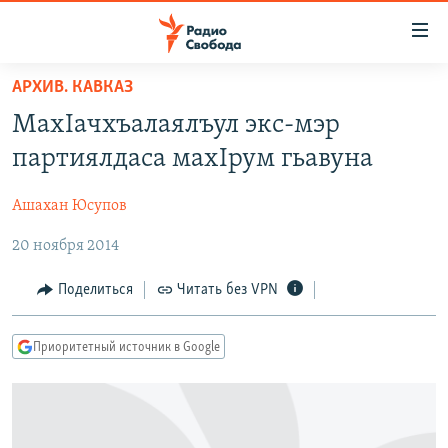
Ссылки
для
упрощенного
АРХИВ. КАВКАЗ
ПРОГРАММЫ
доступа
МахIачхъалаялъул экс-мэр
ПОДКАСТЫ
Вернуться
партиялдаса махIрум гьавуна
к
АВТОРСКИЕ ПРОЕКТЫ
основному
Ашахан Юсупов
ЦИТАТЫ СВОБОДЫ
содержанию
Вернутся
20 ноября 2014
МНЕНИЯ
к
КУЛЬТУРА
Поделиться
Читать без VPN
главной
навигации
IDEL.РЕАЛИИ
Вернутся
Приоритетный источник в Google
КАВКАЗ.РЕАЛИИ
к
СЕВЕР.РЕАЛИИ
поиску
СИБИРЬ.РЕАЛИИ