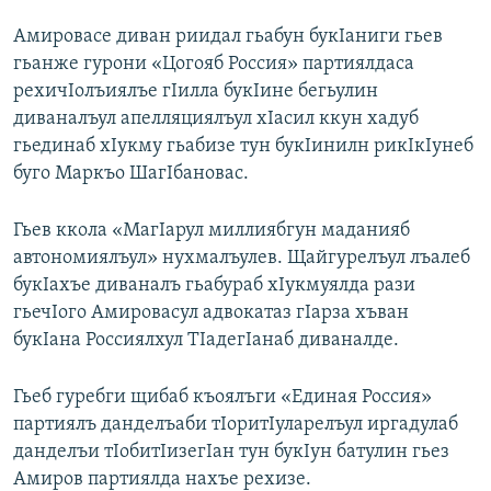
Амировасе диван риидал гьабун букIаниги гьев
гьанже гурони «Цогояб Россия» партиялдаса
рехичIолъиялъе гIилла букIине бегьулин
диваналъул апелляциялъул хIасил ккун хадуб
гьединаб хIукму гьабизе тун букIинилн рикIкIунеб
буго Маркъо ШагIбановас.
Гьев ккола «МагIарул миллиябгун маданияб
автономиялъул» нухмалъулев. Щайгурелъул лъалеб
букIахъе диваналъ гьабураб хIукмуялда рази
гьечIого Амировасул адвокатаз гIарза хъван
букIана Россиялхул ТIадегIанаб диваналде.
Гьеб гуребги щибаб къоялъги «Единая Россия»
партиялъ данделъаби тIоритIуларелъул иргадулаб
данделъи тIобитIизегIан тун букIун батулин гьез
Амиров партиялда нахъе рехизе.