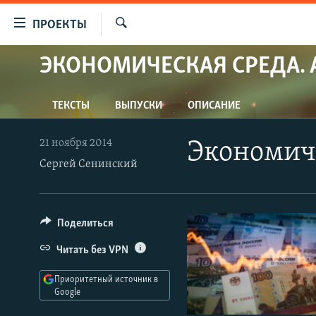
Ссылки
ПРОЕКТЫ
для
Искать
упрощенного
ЭКОНОМИЧЕСКАЯ СРЕДА. 
ПРОГРАММЫ
доступа
ПОДКАСТЫ
Вернуться
ТЕКСТЫ
ВЫПУСКИ
ОПИСАНИЕ
АВТОРСКИЕ ПРОЕКТЫ
к
основному
ЦИТАТЫ СВОБОДЫ
21 ноября 2014
Экономиче
содержанию
Сергей Сенинский
МНЕНИЯ
Вернутся
КУЛЬТУРА
к
главной
IDEL.РЕАЛИИ
Поделиться
навигации
КАВКАЗ.РЕАЛИИ
Вернутся
Читать без VPN
к
СЕВЕР.РЕАЛИИ
поиску
Приоритетный источник в
СИБИРЬ.РЕАЛИИ
Google