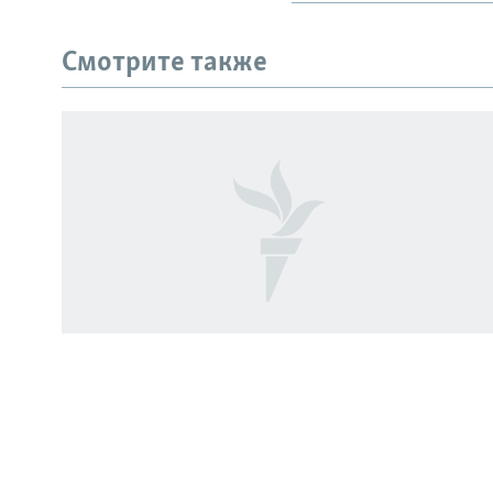
Смотрите также
СОЦИАЛЬНЫЕ СЕТИ
Все сайты РСЕ/РС
РАССЛЕДОВАНИЯ
Генералы и семья. Что известно о
жертвах взрыва в ресторане Balzi
Rossi