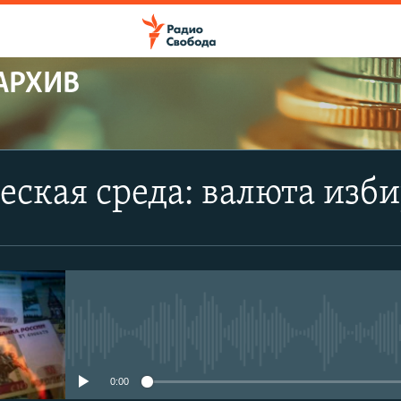
АРХИВ
ская среда: валюта изби
No media source currently avail
0:00