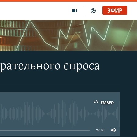
ЭФИР
рательного спроса
EMBED
able
27:10