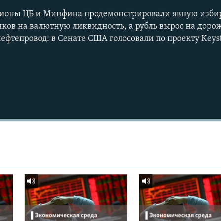
ионы ЦБ и Минфина продемонстрировали явную изби
нков на валютную ликвидность, а рубль вырос на дор
фтепровод: в Сенате США голосовали по проекту Keys