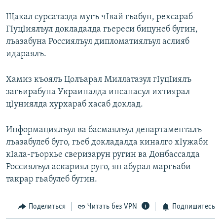
РАСПИСАНИЕ ВЕЩАНИЯ
Щакал сурсатазда мугъ чIвай гьабун, рехсараб
ПОДПИШИТЕСЬ НА РАССЫЛКУ
ГIуцIиялъул докладалда гьереси бицунеб бугин,
лъазабуна Россиялъул дипломатиялъул аслияб
идараялъ.
СОЦИАЛЬНЫЕ СЕТИ
Хамиз къоялъ Цолъарал Миллатазул гIуцIиялъ
загьирабуна Украиналда инсанасул ихтиярал
цIуниялда хурхараб хасаб доклад.
Все сайты РСЕ/РС
Информациялъул ва басмаялъул департаменталъ
лъазабулеб буго, гьеб докладалда киналго хIужаби
кIала-гъоркье сверизарун ругин ва Донбассалда
Россиялъул аскариял руго, ян абурал маргьаби
такрар гьабулеб бугин.
Поделиться
Читать без VPN
Подпишитесь