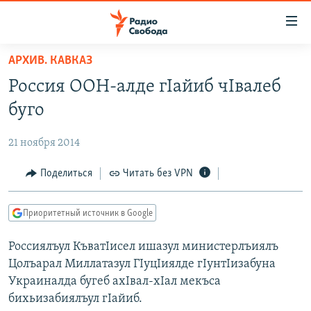
Ссылки
для
упрощенного
АРХИВ. КАВКАЗ
ПРОГРАММЫ
доступа
Россия ООН-алде гIайиб чIвалеб
ПОДКАСТЫ
Вернуться
буго
к
АВТОРСКИЕ ПРОЕКТЫ
основному
21 ноября 2014
ЦИТАТЫ СВОБОДЫ
содержанию
Вернутся
МНЕНИЯ
Поделиться
Читать без VPN
к
КУЛЬТУРА
главной
Приоритетный источник в Google
навигации
IDEL.РЕАЛИИ
Вернутся
Россиялъул КъватIисел ишазул министерлъиялъ
КАВКАЗ.РЕАЛИИ
к
Цолъарал Миллатазул ГIуцIиялде гIунтIизабуна
СЕВЕР.РЕАЛИИ
поиску
Украиналда бугеб ахIвал-хIал мекъса
бихьизабиялъул гIайиб.
СИБИРЬ.РЕАЛИИ